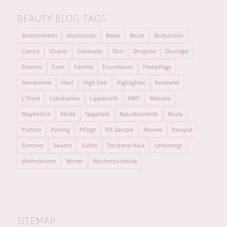
BEAUTY BLOG TAGS
Abschminken
Accessoires
Balea
Blush
Bodylotion
Catrice
Chanel
Concealer
Dior
Drogerie
Duschgel
Essence
Essie
Familie
Foundation
Haarpflege
Handcreme
Haul
High End
Highlighter
Kosmetik
L'Oréal
Lidschatten
Lippenstift
MAC
Mascara
Maybelline
Mode
Nagellack
Naturkosmetik
Nivea
Parfum
Peeling
Pflege
PR-Sample
Review
Rezepte
Sommer
Swatch
Süßes
Trockene Haut
Unterwegs
Weihnachten
Winter
Wochenrückblick
SITEMAP