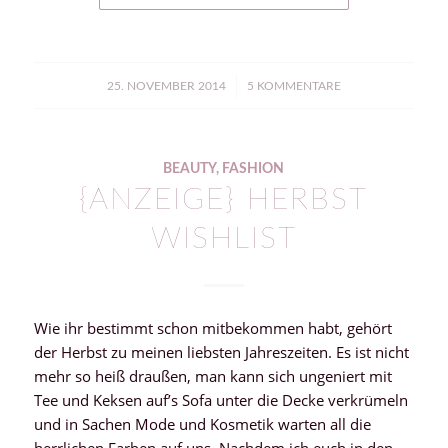
/
25. NOVEMBER 2014
5 KOMMENTARE
BEAUTY
,
FASHION
{ANZEIGE} HERBST
WISHLIST
Wie ihr bestimmt schon mitbekommen habt, gehört
der Herbst zu meinen liebsten Jahreszeiten. Es ist nicht
mehr so heiß draußen, man kann sich ungeniert mit
Tee und Keksen auf’s Sofa unter die Decke verkrümeln
und in Sachen Mode und Kosmetik warten all die