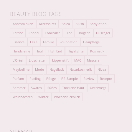
BEAUTY BLOG TAGS
Abschminken
Accessoires
Balea
Blush
Bodylotion
Catrice
Chanel
Concealer
Dior
Drogerie
Duschgel
Essence
Essie
Familie
Foundation
Haarpflege
Handcreme
Haul
High End
Highlighter
Kosmetik
L'Oréal
Lidschatten
Lippenstift
MAC
Mascara
Maybelline
Mode
Nagellack
Naturkosmetik
Nivea
Parfum
Peeling
Pflege
PR-Sample
Review
Rezepte
Sommer
Swatch
Süßes
Trockene Haut
Unterwegs
Weihnachten
Winter
Wochenrückblick
SITEMAP