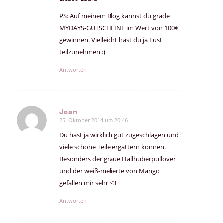
PS: Auf meinem Blog kannst du grade
MYDAYS-GUTSCHEINE im Wert von 100€
gewinnen. Vielleicht hast du ja Lust
teilzunehmen :)
Antworten
Jean
25. Oktober 2014 um 20:46
sagte:
Du hast ja wirklich gut zugeschlagen und
viele schöne Teile ergattern können.
Besonders der graue Hallhuberpullover
und der weiß-melierte von Mango
gefallen mir sehr <3
Antworten