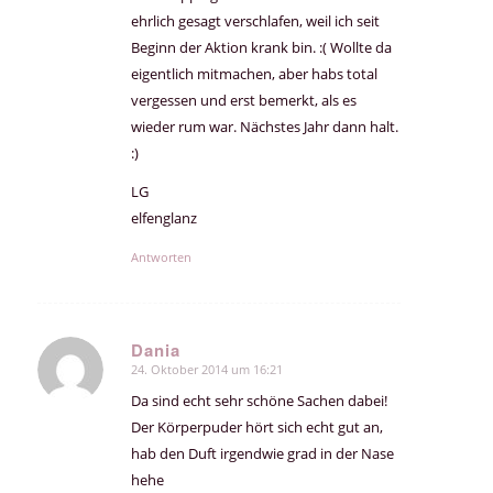
ehrlich gesagt verschlafen, weil ich seit
Beginn der Aktion krank bin. :( Wollte da
eigentlich mitmachen, aber habs total
vergessen und erst bemerkt, als es
wieder rum war. Nächstes Jahr dann halt.
:)
LG
elfenglanz
Antworten
Dania
24. Oktober 2014 um 16:21
sagte:
Da sind echt sehr schöne Sachen dabei!
Der Körperpuder hört sich echt gut an,
hab den Duft irgendwie grad in der Nase
hehe