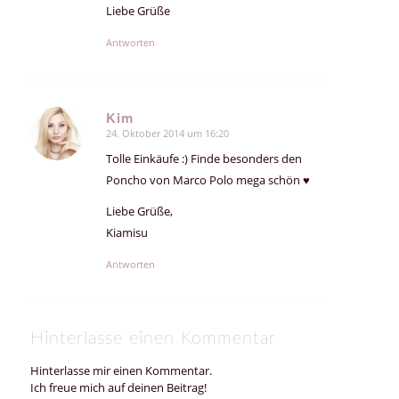
Liebe Grüße
Antworten
Kim
24. Oktober 2014 um 16:20
sagte:
Tolle Einkäufe :) Finde besonders den
Poncho von Marco Polo mega schön ♥
Liebe Grüße,
Kiamisu
Antworten
Hinterlasse einen Kommentar
Hinterlasse mir einen Kommentar.
Ich freue mich auf deinen Beitrag!