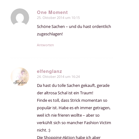
One Moment
25. Oktober 2014 um 10:15
sagte:
Schöne Sachen – und du hast ordentlich
zugeschlagen!
Antworten
elfenglanz
24. Oktober 2014 um 16:24
sagte:
Da hast du tolle Sachen gekauft, gerade
der altrosa Schal ist ein Traum!
Finde es toll, dass Strick momentan so
populär ist. Habe es eh immer getragen,
weil ich nie frieren wollte – aber so
verkühlt sich so mancher Fashion Victim
nicht. :)
Die Shopping-Aktion habe ich aber