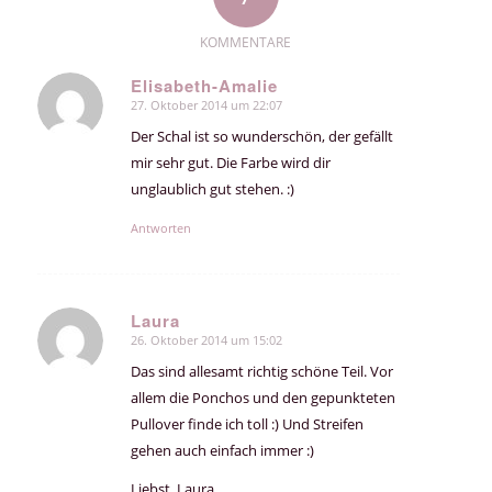
KOMMENTARE
Elisabeth-Amalie
27. Oktober 2014 um 22:07
sagte:
Der Schal ist so wunderschön, der gefällt
mir sehr gut. Die Farbe wird dir
unglaublich gut stehen. :)
Antworten
Laura
26. Oktober 2014 um 15:02
sagte:
Das sind allesamt richtig schöne Teil. Vor
allem die Ponchos und den gepunkteten
Pullover finde ich toll :) Und Streifen
gehen auch einfach immer :)
Liebst, Laura