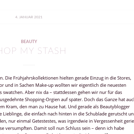
4. JANUAR 2021
BEAUTY
HOP MY STASH
n. Die Frühjahrskollektionen hielten gerade Einzug in die Stores,
r und in Sachen Make-up wollten wir eigentlich die neuesten
s swatchen. Aber nix da – stattdessen gehen wir nur für das
 ausgedehnte Shopping-Orgien auf später. Doch das Ganze hat auc
 dem Kram, den man zu Hause hat. Und gerade als Beautyblogger
e Lieblinge, die einfach nach hinten in die Schublade gerutscht u
en, nur einmal Getestestes, was irgendwie in Vergessenheit gerie
sse versumpften. Damit soll nun Schluss sein – denn ich habe