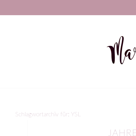
Schlagwortarchiv für:
YSL
JAHR