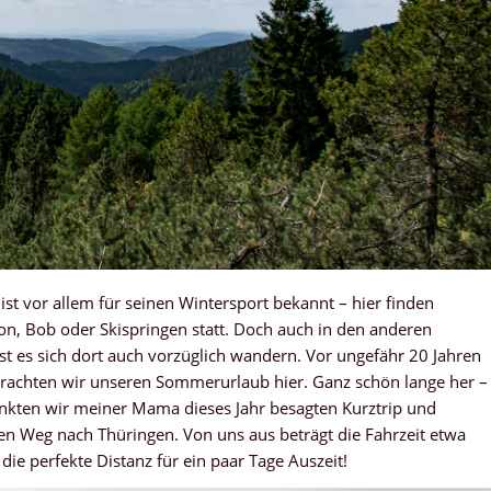
st vor allem für seinen Wintersport bekannt – hier finden
n, Bob oder Skispringen statt. Doch auch in den anderen
sst es sich dort auch vorzüglich wandern. Vor ungefähr 20 Jahren
rachten wir unseren Sommerurlaub hier. Ganz schön lange her –
enkten wir meiner Mama dieses Jahr besagten Kurztrip und
en Weg nach Thüringen. Von uns aus beträgt die Fahrzeit etwa
die perfekte Distanz für ein paar Tage Auszeit!