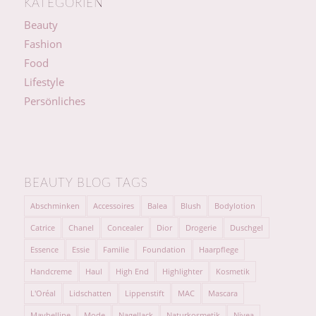
KATEGORIEN
Beauty
Fashion
Food
Lifestyle
Persönliches
BEAUTY BLOG TAGS
Abschminken
Accessoires
Balea
Blush
Bodylotion
Catrice
Chanel
Concealer
Dior
Drogerie
Duschgel
Essence
Essie
Familie
Foundation
Haarpflege
Handcreme
Haul
High End
Highlighter
Kosmetik
L'Oréal
Lidschatten
Lippenstift
MAC
Mascara
Maybelline
Mode
Nagellack
Naturkosmetik
Nivea