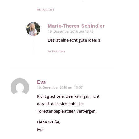
Antworten
Marie-Theres Schindler
19. Dezember 2016 um 18:46
sagte:
Das ist eine echt gute Idee! :)
Antworten
Eva
19. Dezember 2016 um 15:07
sagte:
Richtig schöne Idee, kam gar nicht
darauf, dass sich dahinter
Toilettenpapierrollen verbergen.
Liebe Grüße,
Eva