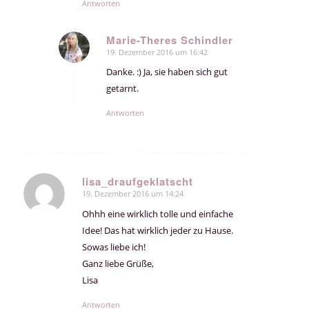
Antworten
Marie-Theres Schindler
19. Dezember 2016 um 16:42
sagte:
Danke. :) Ja, sie haben sich gut
getarnt.
Antworten
lisa_draufgeklatscht
19. Dezember 2016 um 14:24
sagte:
Ohhh eine wirklich tolle und einfache
Idee! Das hat wirklich jeder zu Hause.
Sowas liebe ich!
Ganz liebe Grüße,
Lisa
Antworten