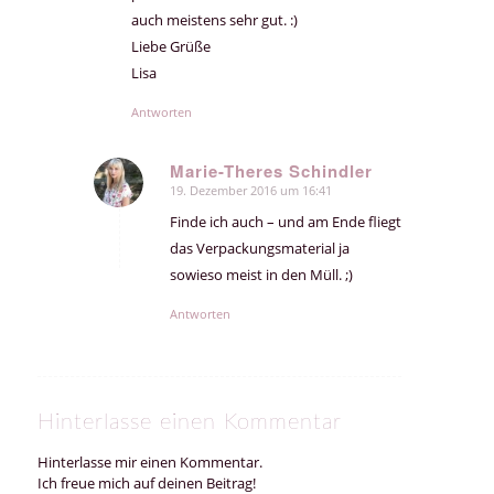
auch meistens sehr gut. :)
Liebe Grüße
Lisa
Antworten
Marie-Theres Schindler
19. Dezember 2016 um 16:41
sagte:
Finde ich auch – und am Ende fliegt
das Verpackungsmaterial ja
sowieso meist in den Müll. ;)
Antworten
Hinterlasse einen Kommentar
Hinterlasse mir einen Kommentar.
Ich freue mich auf deinen Beitrag!