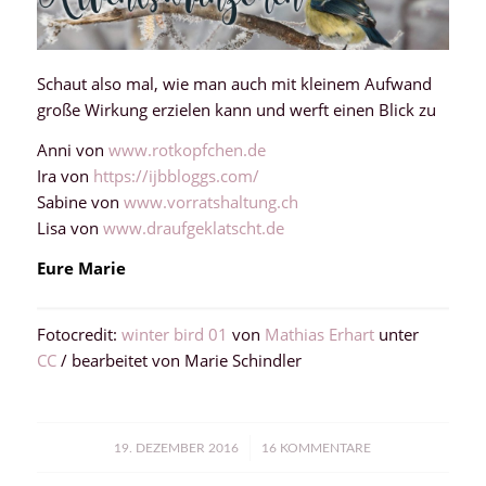
Schaut also mal, wie man auch mit kleinem Aufwand
große Wirkung erzielen kann und werft einen Blick zu
Anni von
www.rotkopfchen.de
Ira von
https://ijbbloggs.com/
Sabine von
www.vorratshaltung.ch
Lisa von
www.draufgeklatscht.de
Eure Marie
Fotocredit:
winter bird 01
von
Mathias Erhart
unter
CC
/ bearbeitet von Marie Schindler
/
19. DEZEMBER 2016
16 KOMMENTARE