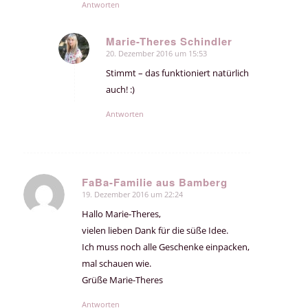
Antworten
Marie-Theres Schindler
20. Dezember 2016 um 15:53
sagte:
Stimmt – das funktioniert natürlich
auch! :)
Antworten
FaBa-Familie aus Bamberg
19. Dezember 2016 um 22:24
sagte:
Hallo Marie-Theres,
vielen lieben Dank für die süße Idee.
Ich muss noch alle Geschenke einpacken,
mal schauen wie.
Grüße Marie-Theres
Antworten