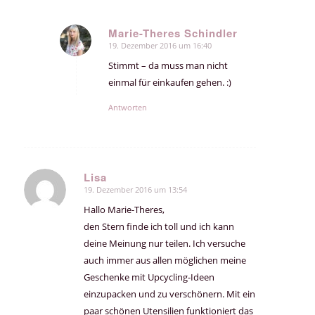
Marie-Theres Schindler
19. Dezember 2016 um 16:40
sagte:
Stimmt – da muss man nicht
einmal für einkaufen gehen. :)
Antworten
Lisa
19. Dezember 2016 um 13:54
sagte:
Hallo Marie-Theres,
den Stern finde ich toll und ich kann
deine Meinung nur teilen. Ich versuche
auch immer aus allen möglichen meine
Geschenke mit Upcycling-Ideen
einzupacken und zu verschönern. Mit ein
paar schönen Utensilien funktioniert das