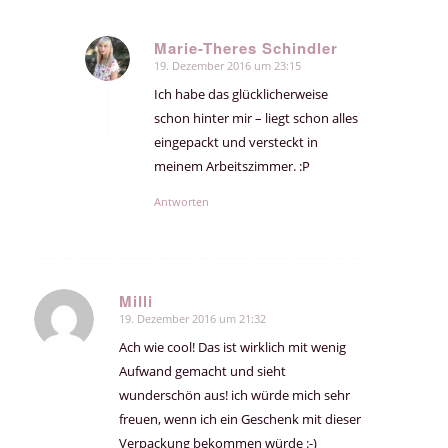
Marie-Theres Schindler
19. Dezember 2016 um 23:15
sagte:
Ich habe das glücklicherweise
schon hinter mir – liegt schon alles
eingepackt und versteckt in
meinem Arbeitszimmer. :P
Antworten
Milli
19. Dezember 2016 um 21:32
sagte:
Ach wie cool! Das ist wirklich mit wenig
Aufwand gemacht und sieht
wunderschön aus! ich würde mich sehr
freuen, wenn ich ein Geschenk mit dieser
Verpackung bekommen würde :-)