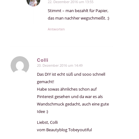
22. Dezember 2016 um 13:55
sagte:
Stimmt – man bezahlt für Papier,
das man nachher wegschmeißt. :)
Antworten
Colli
20. Dezember 2016 um 14:49
sagte:
Das DIY ist echt süß und sooo schnell
gemacht!
Habe sowas ähnliches schon auf
Pinterest gesehen und da war es als
Wandschmuck gedacht, auch eine gute
Idee :)
Liebst, Colli
vom Beautyblog Tobeyoutiful