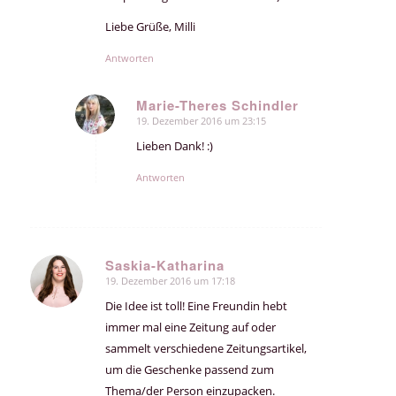
Liebe Grüße, Milli
Antworten
Marie-Theres Schindler
19. Dezember 2016 um 23:15
sagte:
Lieben Dank! :)
Antworten
Saskia-Katharina
19. Dezember 2016 um 17:18
sagte:
Die Idee ist toll! Eine Freundin hebt
immer mal eine Zeitung auf oder
sammelt verschiedene Zeitungsartikel,
um die Geschenke passend zum
Thema/der Person einzupacken.