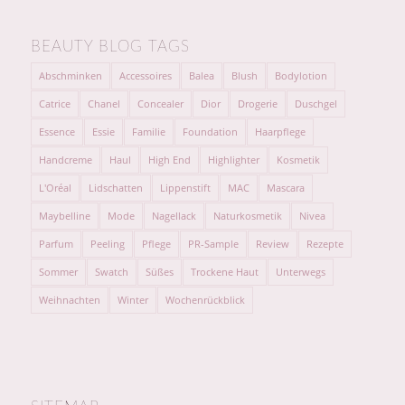
BEAUTY BLOG TAGS
Abschminken
Accessoires
Balea
Blush
Bodylotion
Catrice
Chanel
Concealer
Dior
Drogerie
Duschgel
Essence
Essie
Familie
Foundation
Haarpflege
Handcreme
Haul
High End
Highlighter
Kosmetik
L'Oréal
Lidschatten
Lippenstift
MAC
Mascara
Maybelline
Mode
Nagellack
Naturkosmetik
Nivea
Parfum
Peeling
Pflege
PR-Sample
Review
Rezepte
Sommer
Swatch
Süßes
Trockene Haut
Unterwegs
Weihnachten
Winter
Wochenrückblick