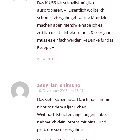
Das MUSS ich schnellstmöglich
ausprobieren. =) Eigentlich wollte ich
schon letztes Jahr gebrannte Mandeln
machen aber irgendwie habe ich es
zeitlich nicht hinbekommen. Dieses Jahr
muss es einfach werden. =) Danke für das
Rezept. ♥
Antworten
assyrian shimsho
10. Dezember 2013 um 23:43
sagte:
Das sieht super aus… Da ich noch immer
nicht mit dem alljährlichen
Weihnachtsbacken angefangen habe,
nehme ich dein Rezept mit hinzu und
probiere sie dieses Jahr :)