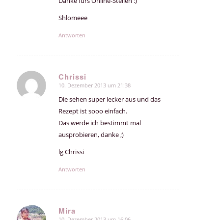
Danke fürs Online-Stellen :)
Shlomeee
Antworten
Chrissi
10. Dezember 2013 um 21:38
sagte:
Die sehen super lecker aus und das
Rezept ist sooo einfach.
Das werde ich bestimmt mal
ausprobieren, danke ;)
lg Chrissi
Antworten
Mira
10. Dezember 2013 um 16:06