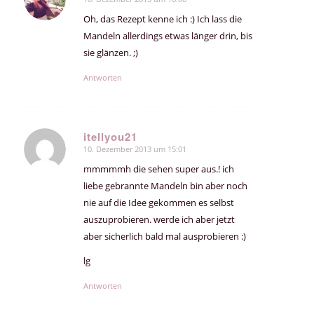
sagte:
Oh, das Rezept kenne ich :) Ich lass die
Mandeln allerdings etwas länger drin, bis
sie glänzen. ;)
Antworten
itellyou21
10. Dezember 2013 um 15:01
sagte:
mmmmmh die sehen super aus.! ich
liebe gebrannte Mandeln bin aber noch
nie auf die Idee gekommen es selbst
auszuprobieren. werde ich aber jetzt
aber sicherlich bald mal ausprobieren :)
lg
Antworten