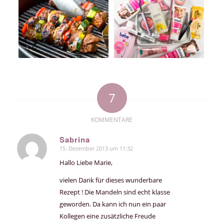
7
KOMMENTARE
Sabrina
15. Dezember 2013 um 11:32
sagte:
Hallo Liebe Marie,
vielen Dank für dieses wunderbare
Rezept ! Die Mandeln sind echt klasse
geworden. Da kann ich nun ein paar
Kollegen eine zusätzliche Freude