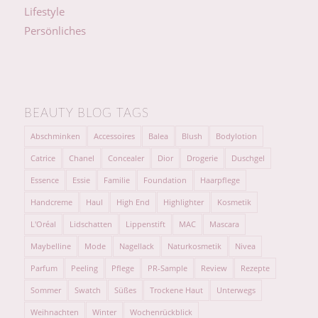
Lifestyle
Persönliches
BEAUTY BLOG TAGS
Abschminken
Accessoires
Balea
Blush
Bodylotion
Catrice
Chanel
Concealer
Dior
Drogerie
Duschgel
Essence
Essie
Familie
Foundation
Haarpflege
Handcreme
Haul
High End
Highlighter
Kosmetik
L'Oréal
Lidschatten
Lippenstift
MAC
Mascara
Maybelline
Mode
Nagellack
Naturkosmetik
Nivea
Parfum
Peeling
Pflege
PR-Sample
Review
Rezepte
Sommer
Swatch
Süßes
Trockene Haut
Unterwegs
Weihnachten
Winter
Wochenrückblick