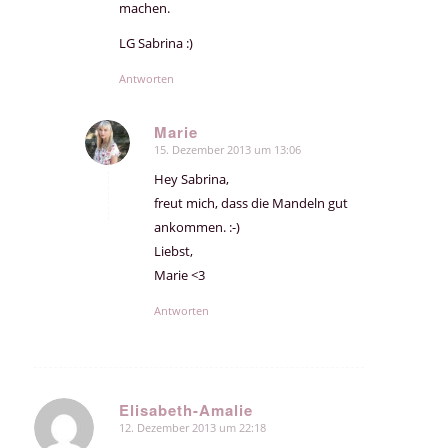
machen.
LG Sabrina :)
Antworten
Marie
15. Dezember 2013 um 13:06
sagte:
Hey Sabrina,
freut mich, dass die Mandeln gut
ankommen. :-)
Liebst,
Marie <3
Antworten
Elisabeth-Amalie
12. Dezember 2013 um 22:18
sagte: