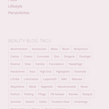
Lifestyle
Persönliches
BEAUTY BLOG TAGS
Abschminken
Accessoires
Balea
Blush
Bodylotion
Catrice
Chanel
Concealer
Dior
Drogerie
Duschgel
Essence
Essie
Familie
Foundation
Haarpflege
Handcreme
Haul
High End
Highlighter
Kosmetik
L'Oréal
Lidschatten
Lippenstift
MAC
Mascara
Maybelline
Mode
Nagellack
Naturkosmetik
Nivea
Parfum
Peeling
Pflege
PR-Sample
Review
Rezepte
Sommer
Swatch
Süßes
Trockene Haut
Unterwegs