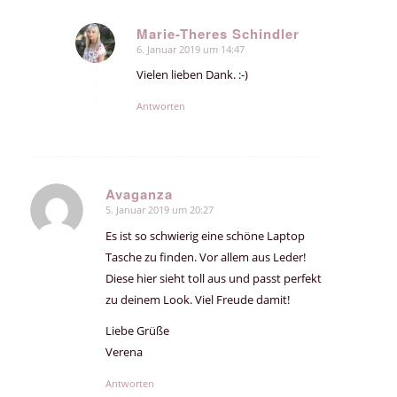
Marie-Theres Schindler
6. Januar 2019 um 14:47
sagte:
Vielen lieben Dank. :-)
Antworten
Avaganza
5. Januar 2019 um 20:27
sagte:
Es ist so schwierig eine schöne Laptop
Tasche zu finden. Vor allem aus Leder!
Diese hier sieht toll aus und passt perfekt
zu deinem Look. Viel Freude damit!
Liebe Grüße
Verena
Antworten