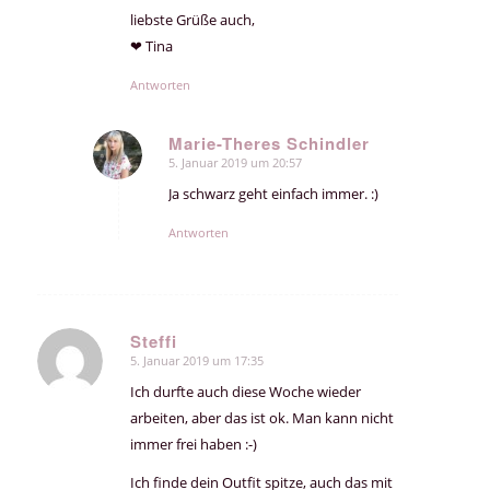
liebste Grüße auch,
❤ Tina
Antworten
Marie-Theres Schindler
5. Januar 2019 um 20:57
sagte:
Ja schwarz geht einfach immer. :)
Antworten
Steffi
5. Januar 2019 um 17:35
sagte:
Ich durfte auch diese Woche wieder
arbeiten, aber das ist ok. Man kann nicht
immer frei haben :-)
Ich finde dein Outfit spitze, auch das mit