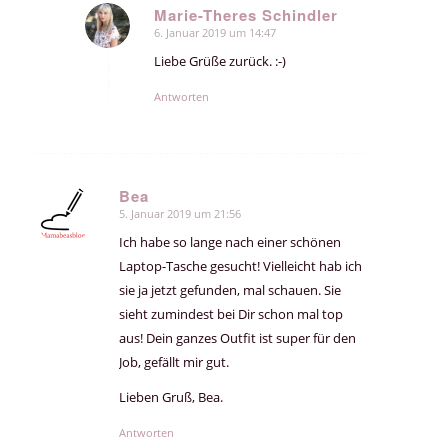
Marie-Theres Schindler
6. Januar 2019 um 14:47
sagte:
Liebe Grüße zurück. :-)
Antworten
Bea
5. Januar 2019 um 21:56
sagte:
Ich habe so lange nach einer schönen
Laptop-Tasche gesucht! Vielleicht hab ich
sie ja jetzt gefunden, mal schauen. Sie
sieht zumindest bei Dir schon mal top
aus! Dein ganzes Outfit ist super für den
Job, gefällt mir gut.
Lieben Gruß, Bea.
Antworten