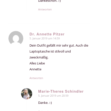
Dankeschön. :-)
Antworten
Dr. Annette Pitzer
5. Januar 2019 um 14:59
sagte:
Dein Outfit gefällt mir sehr gut. Auch die
Laptoptasche ist stilvoll und
zweckmäßig.
Alles Liebe
Annette
Antworten
Marie-Theres Schindler
5. Januar 2019 um 20:59
sagte:
Danke. :-)