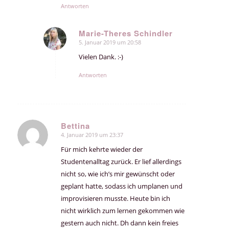
Antworten
Marie-Theres Schindler
5. Januar 2019 um 20:58
sagte:
Vielen Dank. :-)
Antworten
Bettina
4. Januar 2019 um 23:37
sagte:
Für mich kehrte wieder der
Studentenalltag zurück. Er lief allerdings
nicht so, wie ich’s mir gewünscht oder
geplant hatte, sodass ich umplanen und
improvisieren musste. Heute bin ich
nicht wirklich zum lernen gekommen wie
gestern auch nicht. Dh dann kein freies