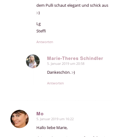
dem Pulli schaut elegant und schick aus
:-)
Lg
Steffi
Antworten
Marie-Theres Schindler
5. Januar 2019 um 20:58
sagte:
Dankeschön. :-)
Antworten
Mo
5. Januar 2019 um 16:22
sagte:
Hallo liebe Marie,