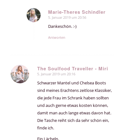
Marie-Theres Schindler
5. Januar 2019 um 20:56
sagte:
Dankeschön. :-)
Antworten
The Soulfood Traveller - Miri
5. Januar 2019 um 20:16
sagte:
Schwarzer Mantel und Chelsea Boots
sind meines Erachtens zeitlose Klassiker,
die jede Frau im Schrank haben sollten
und auch gerne etwas kosten können,
damit man auch lange etwas davon hat.
Die Tasche reiht sich da sehr schön ein,
finde ich.
Ein Lächeln,