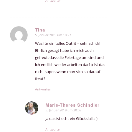
Antworten
Tina
5. Januar 2019 um 10:27
sagte:
Was für ein tolles Outfit – sehr schick!
Ehrlich gesagt habe ich mich auch
gefreut, dass die Feiertage um sind und
ich endlich wieder arbeiten darf :) Ist das
nicht super, wenn man sich so darauf
freut?!
Antworten
Marie-Theres Schindler
5. Januar 2019 um 20:59
sagte:
Ja das ist echt ein Glücksfall. :-)
Antworten