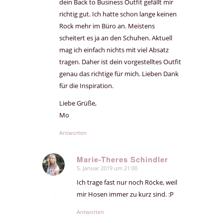
dein Back to Business Outfit gefällt mir
richtig gut. Ich hatte schon lange keinen
Rock mehr im Büro an. Meistens
scheitert es ja an den Schuhen. Aktuell
mag ich einfach nichts mit viel Absatz
tragen. Daher ist dein vorgestelltes Outfit
genau das richtige für mich. Lieben Dank
für die Inspiration.
Liebe Grüße,
Mo
Antworten
Marie-Theres Schindler
5. Januar 2019 um 21:00
sagte:
Ich trage fast nur noch Röcke, weil
mir Hosen immer zu kurz sind. :P
Antworten