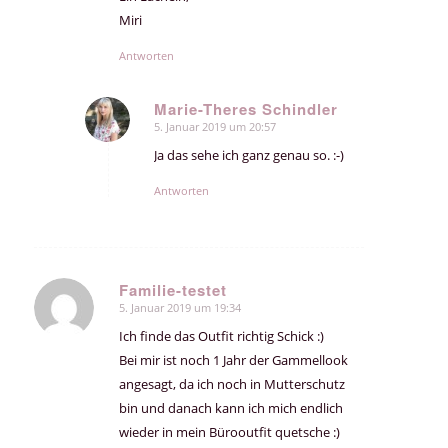
Miri
Antworten
Marie-Theres Schindler
5. Januar 2019 um 20:57
sagte:
Ja das sehe ich ganz genau so. :-)
Antworten
Familie-testet
5. Januar 2019 um 19:34
sagte:
Ich finde das Outfit richtig Schick :)
Bei mir ist noch 1 Jahr der Gammellook
angesagt, da ich noch in Mutterschutz
bin und danach kann ich mich endlich
wieder in mein Bürooutfit quetsche :)