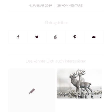
/
4. JANUAR 2019
28 KOMMENTARE
Eintrag teilen
Das könnte Dich auch interessieren