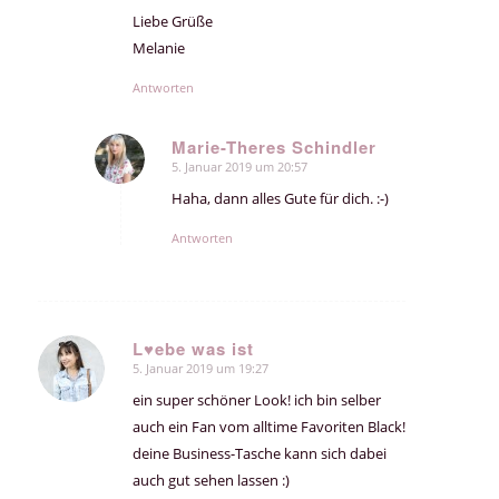
Liebe Grüße
Melanie
Antworten
Marie-Theres Schindler
5. Januar 2019 um 20:57
sagte:
Haha, dann alles Gute für dich. :-)
Antworten
L♥ebe was ist
5. Januar 2019 um 19:27
sagte:
ein super schöner Look! ich bin selber
auch ein Fan vom alltime Favoriten Black!
deine Business-Tasche kann sich dabei
auch gut sehen lassen :)