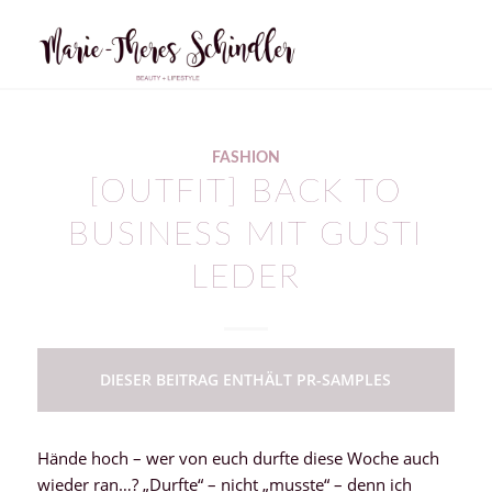
FASHION
[OUTFIT] BACK TO
BUSINESS MIT GUSTI
LEDER
DIESER BEITRAG ENTHÄLT PR-SAMPLES
Hände hoch – wer von euch durfte diese Woche auch
wieder ran…? „Durfte“ – nicht „musste“ – denn ich