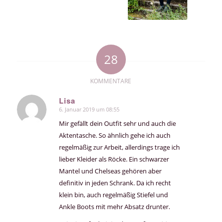
28
KOMMENTARE
Lisa
6. Januar 2019 um 08:55
sagte:
Mir gefällt dein Outfit sehr und auch die
Aktentasche. So ähnlich gehe ich auch
regelmäßig zur Arbeit, allerdings trage ich
lieber Kleider als Röcke. Ein schwarzer
Mantel und Chelseas gehören aber
definitiv in jeden Schrank. Da ich recht
klein bin, auch regelmäßig Stiefel und
Ankle Boots mit mehr Absatz drunter.