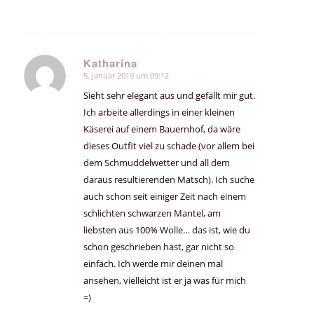
Katharina
5. Januar 2019 um 09:12
sagte:
Sieht sehr elegant aus und gefällt mir gut.
Ich arbeite allerdings in einer kleinen
Käserei auf einem Bauernhof, da wäre
dieses Outfit viel zu schade (vor allem bei
dem Schmuddelwetter und all dem
daraus resultierenden Matsch). Ich suche
auch schon seit einiger Zeit nach einem
schlichten schwarzen Mantel, am
liebsten aus 100% Wolle… das ist, wie du
schon geschrieben hast, gar nicht so
einfach. Ich werde mir deinen mal
ansehen, vielleicht ist er ja was für mich
=)