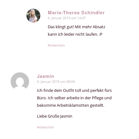
Marie-Theres Schindler
6. Januar 2019 um 14:47
sagte:
Das klingt gut! Mit mehr Absatz
kann ich leider nicht laufen. :P
Antworten
Jasmin
6. Januar 2019 um 00:04
sagte:
Ich finde dein Outfit toll und perfekt fürs
Büro. Ich selber arbeite in der Pflege und
bekomme Arbeitsklamotten gestellt.
Liebe Grüße Jasmin
Antworten