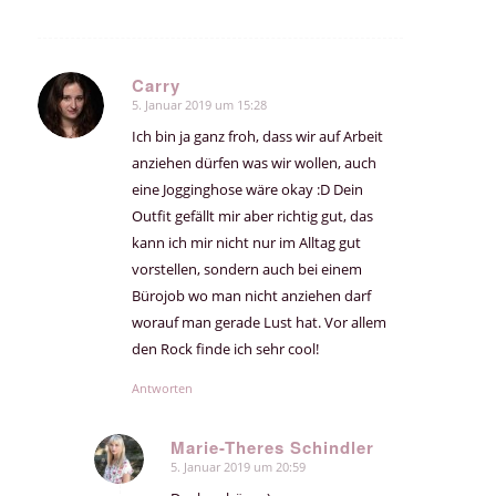
Carry
5. Januar 2019 um 15:28
sagte:
Ich bin ja ganz froh, dass wir auf Arbeit
anziehen dürfen was wir wollen, auch
eine Jogginghose wäre okay :D Dein
Outfit gefällt mir aber richtig gut, das
kann ich mir nicht nur im Alltag gut
vorstellen, sondern auch bei einem
Bürojob wo man nicht anziehen darf
worauf man gerade Lust hat. Vor allem
den Rock finde ich sehr cool!
Antworten
Marie-Theres Schindler
5. Januar 2019 um 20:59
sagte: