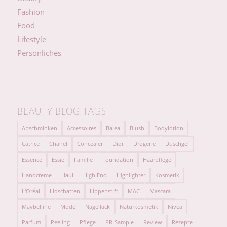
Fashion
Food
Lifestyle
Persönliches
BEAUTY BLOG TAGS
Abschminken
Accessoires
Balea
Blush
Bodylotion
Catrice
Chanel
Concealer
Dior
Drogerie
Duschgel
Essence
Essie
Familie
Foundation
Haarpflege
Handcreme
Haul
High End
Highlighter
Kosmetik
L'Oréal
Lidschatten
Lippenstift
MAC
Mascara
Maybelline
Mode
Nagellack
Naturkosmetik
Nivea
Parfum
Peeling
Pflege
PR-Sample
Review
Rezepte