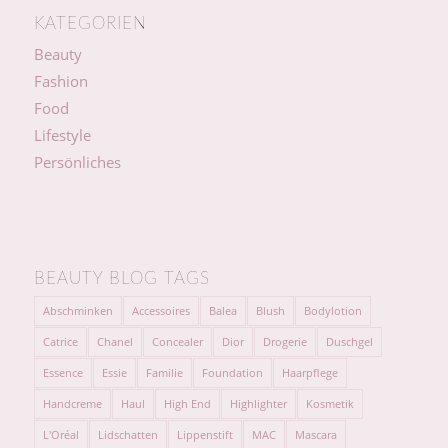
KATEGORIEN
Beauty
Fashion
Food
Lifestyle
Persönliches
BEAUTY BLOG TAGS
Abschminken
Accessoires
Balea
Blush
Bodylotion
Catrice
Chanel
Concealer
Dior
Drogerie
Duschgel
Essence
Essie
Familie
Foundation
Haarpflege
Handcreme
Haul
High End
Highlighter
Kosmetik
L'Oréal
Lidschatten
Lippenstift
MAC
Mascara