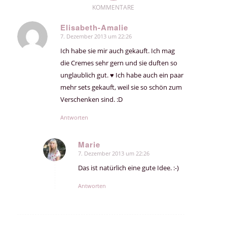
KOMMENTARE
Elisabeth-Amalie
7. Dezember 2013 um 22:26
sagte:
Ich habe sie mir auch gekauft. Ich mag
die Cremes sehr gern und sie duften so
unglaublich gut. ♥ Ich habe auch ein paar
mehr sets gekauft, weil sie so schön zum
Verschenken sind. :D
Antworten
Marie
7. Dezember 2013 um 22:26
sagte:
Das ist natürlich eine gute Idee. :-)
Antworten