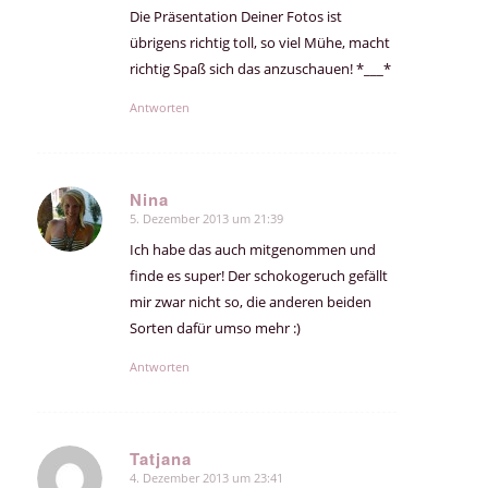
Die Präsentation Deiner Fotos ist
übrigens richtig toll, so viel Mühe, macht
richtig Spaß sich das anzuschauen! *___*
Antworten
Nina
5. Dezember 2013 um 21:39
sagte:
Ich habe das auch mitgenommen und
finde es super! Der schokogeruch gefällt
mir zwar nicht so, die anderen beiden
Sorten dafür umso mehr :)
Antworten
Tatjana
4. Dezember 2013 um 23:41
sagte: