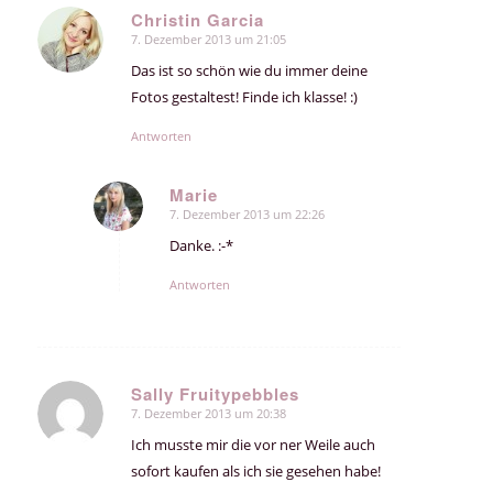
Christin Garcia
7. Dezember 2013 um 21:05
sagte:
Das ist so schön wie du immer deine
Fotos gestaltest! Finde ich klasse! :)
Antworten
Marie
7. Dezember 2013 um 22:26
sagte:
Danke. :-*
Antworten
Sally Fruitypebbles
7. Dezember 2013 um 20:38
sagte:
Ich musste mir die vor ner Weile auch
sofort kaufen als ich sie gesehen habe!