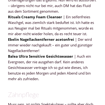
Unterlagerungen das Ergebnis. Nun wird es aussortiert
– übrigens nicht nur bei mir, auch DM hat das Fluid
aus dem Sortiment genommen.
Rituals Creamy Foam Cleanser
| Ein seifenfreies
Waschgel, was ziemlich stark beduftet ist. Ich hatte es
aus Neugier mal bei Rituals mitgenommen, würde es
mir aber nicht wieder holen, da es recht teuer ist.
Ebelin Nagellackentferner acetonfrei
| Der wird
immer wieder nachgekauft – ein guter und günstiger
Nagellackentferner!
Balea Ultra Sensitive Gesichtswasser
| Auch ein
Evergreen, der nie ausgehen darf. Kein anderes
Gesichtswasser vertrage ich so gut wie dieses, ich
benutze es jeden Morgen und jeden Abend und bin
mehr als zufrieden.
Zahnpflege
Muss sein, ist nichts Spektakuläres – sollte aber doch