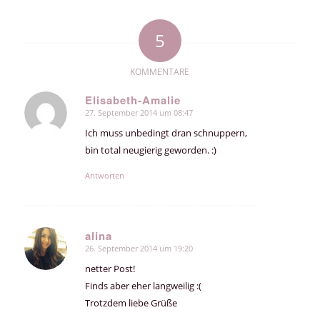
5
KOMMENTARE
Elisabeth-Amalie
27. September 2014 um 08:47
sagte:
Ich muss unbedingt dran schnuppern,
bin total neugierig geworden. :)
Antworten
alina
26. September 2014 um 19:20
sagte:
netter Post!
Finds aber eher langweilig :(
Trotzdem liebe Grüße