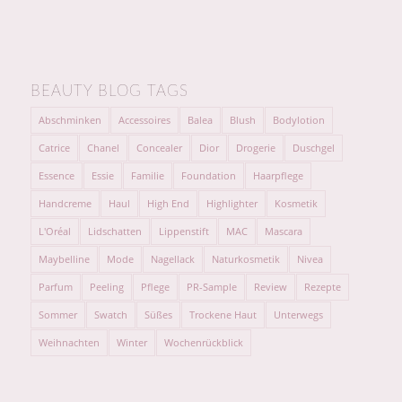
BEAUTY BLOG TAGS
Abschminken
Accessoires
Balea
Blush
Bodylotion
Catrice
Chanel
Concealer
Dior
Drogerie
Duschgel
Essence
Essie
Familie
Foundation
Haarpflege
Handcreme
Haul
High End
Highlighter
Kosmetik
L'Oréal
Lidschatten
Lippenstift
MAC
Mascara
Maybelline
Mode
Nagellack
Naturkosmetik
Nivea
Parfum
Peeling
Pflege
PR-Sample
Review
Rezepte
Sommer
Swatch
Süßes
Trockene Haut
Unterwegs
Weihnachten
Winter
Wochenrückblick