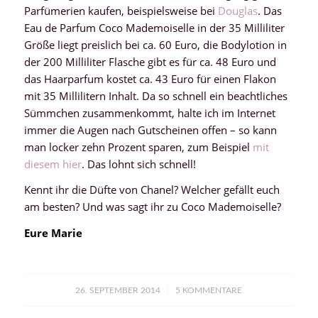
Parfümerien kaufen, beispielsweise bei
Douglas
. Das
Eau de Parfum Coco Mademoiselle in der 35 Milliliter
Größe liegt preislich bei ca. 60 Euro, die Bodylotion in
der 200 Milliliter Flasche gibt es für ca. 48 Euro und
das Haarparfum kostet ca. 43 Euro für einen Flakon
mit 35 Millilitern Inhalt. Da so schnell ein beachtliches
Sümmchen zusammenkommt, halte ich im Internet
immer die Augen nach Gutscheinen offen – so kann
man locker zehn Prozent sparen, zum Beispiel
mit
diesem hier
. Das lohnt sich schnell!
Kennt ihr die Düfte von Chanel? Welcher gefällt euch
am besten? Und was sagt ihr zu Coco Mademoiselle?
Eure Marie
/
26. SEPTEMBER 2014
5 KOMMENTARE