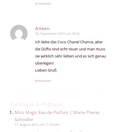
Antworten
Aileen
26. September 2014 um 18:52
sagte:
Ich liebe das Coco Chanel Chance, aber
die Düfte sind echt teuer und man muss
sie wirklich sehr lieben und es sich genau
überlegen!
Lieben Gruß
Antworten
Trackbacks & Pingbacks
Miro Magic Eau de Parfum | Marie-Theres
Schindler
17. August 2015 um 11:19 Uhr