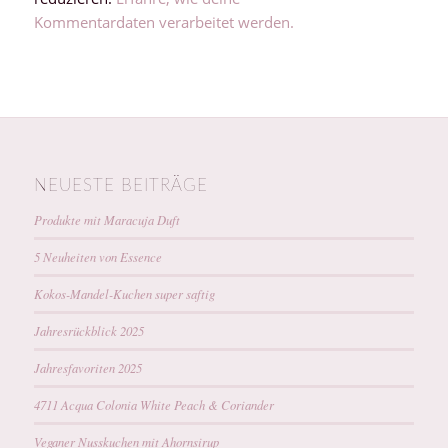
Kommentardaten verarbeitet werden.
NEUESTE BEITRÄGE
Produkte mit Maracuja Duft
5 Neuheiten von Essence
Kokos-Mandel-Kuchen super saftig
Jahresrückblick 2025
Jahresfavoriten 2025
4711 Acqua Colonia White Peach & Coriander
Veganer Nusskuchen mit Ahornsirup