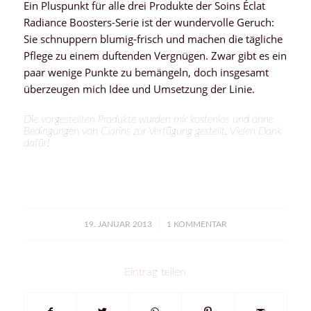
Ein Pluspunkt für alle drei Produkte der Soins Éclat
Radiance Boosters-Serie ist der wundervolle Geruch:
Sie schnuppern blumig-frisch und machen die tägliche
Pflege zu einem duftenden Vergnügen. Zwar gibt es ein
paar wenige Punkte zu bemängeln, doch insgesamt
überzeugen mich Idee und Umsetzung der Linie.
Die vorgestellten Produkte wurden mir kostenlos und ohne
Bedingungen von Clarins zur Verfügung gestellt. Vielen Dank
dafür!
/
19. JANUAR 2013
1 KOMMENTAR
Eintrag teilen