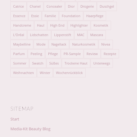
Catrice
Chanel
Concealer
Dior
Drogerie
Duschgel
Essence
Essie
Familie
Foundation
Haarpflege
Handcreme
Haul
High End
Highlighter
Kosmetik
L'Oréal
Lidschatten
Lippenstift
MAC
Mascara
Maybelline
Mode
Nagellack
Naturkosmetik
Nivea
Parfum
Peeling
Pflege
PR-Sample
Review
Rezepte
Sommer
Swatch
Süßes
Trockene Haut
Unterwegs
Weihnachten
Winter
Wochenrückblick
SITEMAP
Start
Media-Kit Beauty Blog