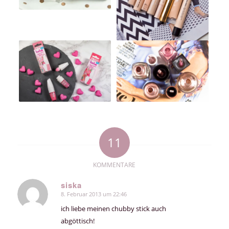
11
KOMMENTARE
siska
8. Februar 2013 um 22:46
sagte:
ich liebe meinen chubby stick auch
abgöttisch!