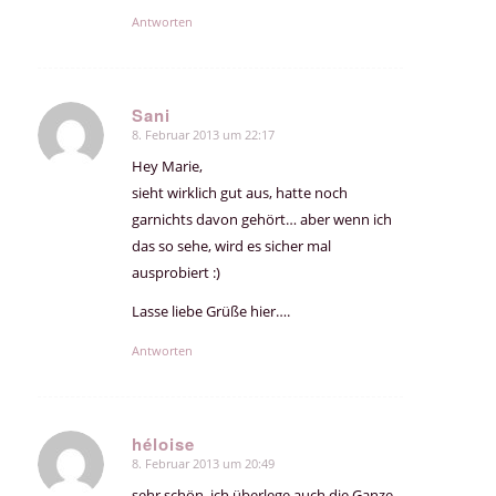
Antworten
Sani
8. Februar 2013 um 22:17
sagte:
Hey Marie,
sieht wirklich gut aus, hatte noch
garnichts davon gehört… aber wenn ich
das so sehe, wird es sicher mal
ausprobiert :)
Lasse liebe Grüße hier….
Antworten
héloise
8. Februar 2013 um 20:49
sagte:
sehr schön, ich überlege auch die Ganze