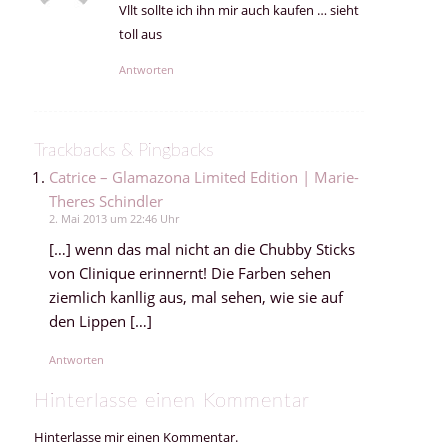
Vllt sollte ich ihn mir auch kaufen … sieht
toll aus
Antworten
Trackbacks & Pingbacks
Catrice – Glamazona Limited Edition | Marie-
Theres Schindler
2. Mai 2013 um 22:46 Uhr
[…] wenn das mal nicht an die Chubby Sticks
von Clinique erinnernt! Die Farben sehen
ziemlich kanllig aus, mal sehen, wie sie auf
den Lippen […]
Antworten
Hinterlasse einen Kommentar
Hinterlasse mir einen Kommentar.