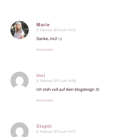
Marie
8. Februar 2013 um 19:33
sagte:
Danke, Inci! :-)
Antworten
Inci
8. Februar 2013 um 16:00
sagte:
Ich steh voll auf dein blogdesign :D
Antworten
Stephi
8. Februar 2013 um 14:27
sagte: