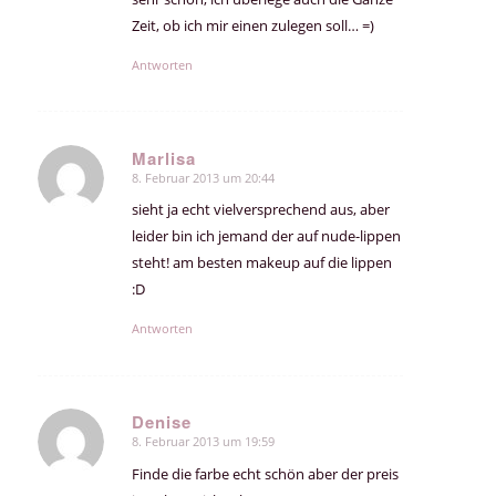
Zeit, ob ich mir einen zulegen soll… =)
Antworten
Marlisa
8. Februar 2013 um 20:44
sagte:
sieht ja echt vielversprechend aus, aber
leider bin ich jemand der auf nude-lippen
steht! am besten makeup auf die lippen
:D
Antworten
Denise
8. Februar 2013 um 19:59
sagte:
Finde die farbe echt schön aber der preis