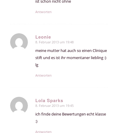
ist schon nicht ohne
Antworten
Leonie
8. Februar 2013 um 19:48
sagte:
meine mutter hat auch so einen Clinique
stift und es ist ihr momentaner liebling :)
lg
Antworten
Lola Sparks
8. Februar 2013 um 19:45
sagte:
ich finde deine Bewertungen echt klasse
:)
Antworten