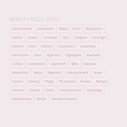
BEAUTY BLOG TAGS
Abschminken
Accessoires
Balea
Blush
Bodylotion
Catrice
Chanel
Concealer
Dior
Drogerie
Duschgel
Essence
Essie
Familie
Foundation
Haarpflege
Handcreme
Haul
High End
Highlighter
Kosmetik
L'Oréal
Lidschatten
Lippenstift
MAC
Mascara
Maybelline
Mode
Nagellack
Naturkosmetik
Nivea
Parfum
Peeling
Pflege
PR-Sample
Review
Rezepte
Sommer
Swatch
Süßes
Trockene Haut
Unterwegs
Weihnachten
Winter
Wochenrückblick