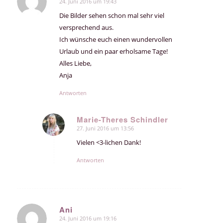
24. Juni 2016 um 19:43
sagte:
Die Bilder sehen schon mal sehr viel
versprechend aus.
Ich wünsche euch einen wundervollen
Urlaub und ein paar erholsame Tage!
Alles Liebe,
Anja
Antworten
Marie-Theres Schindler
27. Juni 2016 um 13:56
sagte:
Vielen <3-lichen Dank!
Antworten
Ani
24. Juni 2016 um 19:16
sagte: