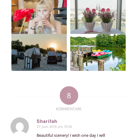
8
KOMMENTARE
Sharifah
27. Juni 2016 um 10:56
sagte:
Beautiful scenery! I wish one day I will