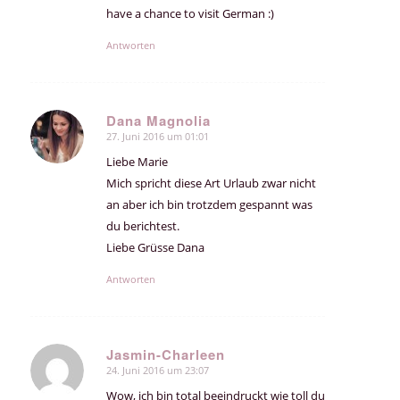
have a chance to visit German :)
Antworten
Dana Magnolia
27. Juni 2016 um 01:01
sagte:
Liebe Marie
Mich spricht diese Art Urlaub zwar nicht
an aber ich bin trotzdem gespannt was
du berichtest.
Liebe Grüsse Dana
Antworten
Jasmin-Charleen
24. Juni 2016 um 23:07
sagte:
Wow, ich bin total beeindruckt wie toll du