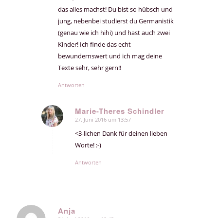
das alles machst! Du bist so hübsch und
jung, nebenbei studierst du Germanistik
(genau wie ich hihi) und hast auch zwei
Kinder! Ich finde das echt
bewundernswert und ich mag deine
Texte sehr, sehr gern!!
Antworten
Marie-Theres Schindler
27. Juni 2016 um 13:57
sagte:
<3-lichen Dank für deinen lieben
Worte! :-)
Antworten
Anja