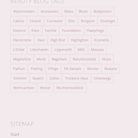
BEAUTY BLOG TAGS
Abschminken
Accessoires
Balea
Blush
Bodylotion
Catrice
Chanel
Concealer
Dior
Drogerie
Duschgel
Essence
Essie
Familie
Foundation
Haarpflege
Handcreme
Haul
High End
Highlighter
Kosmetik
L'Oréal
Lidschatten
Lippenstift
MAC
Mascara
Maybelline
Mode
Nagellack
Naturkosmetik
Nivea
Parfum
Peeling
Pflege
PR-Sample
Review
Rezepte
Sommer
Swatch
Süßes
Trockene Haut
Unterwegs
Weihnachten
Winter
Wochenrückblick
SITEMAP
Start