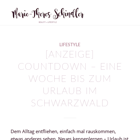
LIFESTYLE
[ANZEIGE]
COUNTDOWN – EINE
WOCHE BIS ZUM
URLAUB IM
SCHWARZWALD
Dem Alltag entfliehen, einfach mal rauskommen,
etwas anderes sehen, Neues kennenlernen – Urlaub ist