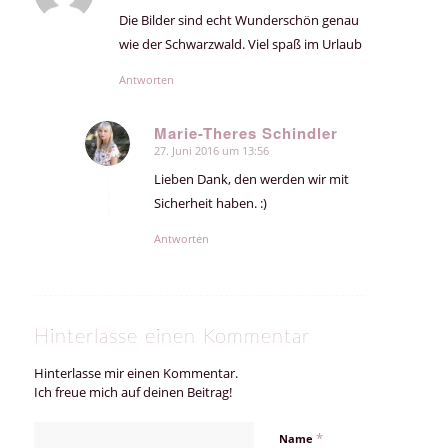
Die Bilder sind echt Wunderschön genau
wie der Schwarzwald. Viel spaß im Urlaub
Antworten
Marie-Theres Schindler
27. Juni 2016 um 13:56
sagte:
Lieben Dank, den werden wir mit
Sicherheit haben. :)
Antworten
Hinterlasse einen Kommentar
Hinterlasse mir einen Kommentar.
Ich freue mich auf deinen Beitrag!
*
Name