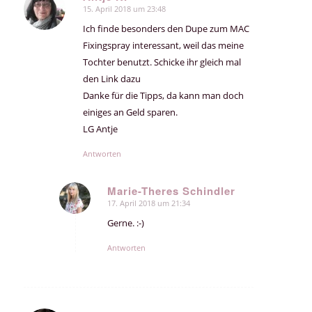
15. April 2018 um 23:48
sagte:
Ich finde besonders den Dupe zum MAC
Fixingspray interessant, weil das meine
Tochter benutzt. Schicke ihr gleich mal
den Link dazu
Danke für die Tipps, da kann man doch
einiges an Geld sparen.
LG Antje
Antworten
Marie-Theres Schindler
17. April 2018 um 21:34
sagte:
Gerne. :-)
Antworten