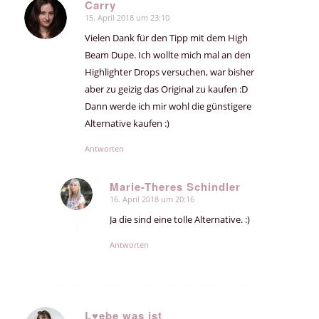
Carry
15. April 2018 um 23:10
sagte:
Vielen Dank für den Tipp mit dem High
Beam Dupe. Ich wollte mich mal an den
Highlighter Drops versuchen, war bisher
aber zu geizig das Original zu kaufen :D
Dann werde ich mir wohl die günstigere
Alternative kaufen :)
Antworten
Marie-Theres Schindler
16. April 2018 um 20:16
sagte:
Ja die sind eine tolle Alternative. :)
Antworten
L♥ebe was ist