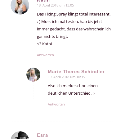
18. April 2018 um 13:05
sagte:
Das Fixing Spray klingt total interessant.
:-) Muss ich mal testen, hab bis jetzt
immer gedacht, dass das wahrscheinlich
gar nichts bringt.
<3 Kathi
Antworten
Marie-Theres Schindler
19. April 2018 um 10:35
sagte:
Also ich merke schon einen
deutlichen Unterschied. :)
Antworten
Esra