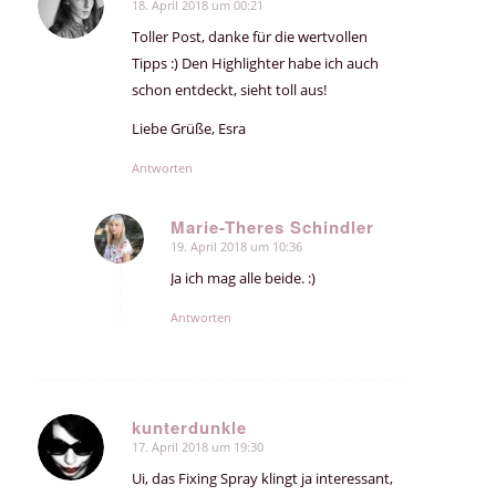
18. April 2018 um 00:21
sagte:
Toller Post, danke für die wertvollen
Tipps :) Den Highlighter habe ich auch
schon entdeckt, sieht toll aus!
Liebe Grüße, Esra
Antworten
Marie-Theres Schindler
19. April 2018 um 10:36
sagte:
Ja ich mag alle beide. :)
Antworten
kunterdunkle
17. April 2018 um 19:30
sagte:
Ui, das Fixing Spray klingt ja interessant,