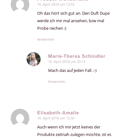
16. April 2018 um 13:53
sagte:
Oh das hört sich gut an. Den Duft Dupe
werde ich mir mal ansehen, bzw mal
Probe riechen :)
Antworten
Marie-Theres Schindler
16. April 2018 um 20:14
sagte:
Mach das auf jeden Fall. :-)
Antworten
Elisabeth-Amalie
16. April 2018 um 12:50
sagte:
Auch wenn ich mir jetzt keines der
Produkte zeitnah zulegen möchte, ist es