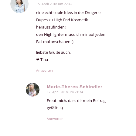
15. April 2018 um 22:42
sagte:
eine echt coole Idee, in der Drogerie
Dupes zu High End Kosmetik
herauszufinden!
den Highlighter muss ich mir auf jeden
Fall mal anschauen :)
liebste Grüße auch,
❤ Tina
Antworten
Marie-Theres Schindler
17. April 2018 um 21:34
sagte:
Freut mich, dass dir mein Beitrag
gefällt. :-)
Antworten