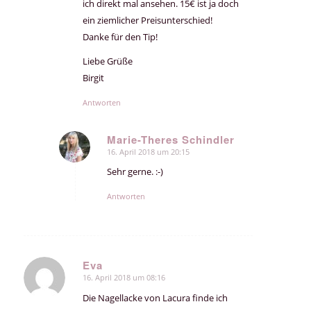
ich direkt mal ansehen. 15€ ist ja doch
ein ziemlicher Preisunterschied!
Danke für den Tip!
Liebe Grüße
Birgit
Antworten
Marie-Theres Schindler
16. April 2018 um 20:15
sagte:
Sehr gerne. :-)
Antworten
Eva
16. April 2018 um 08:16
sagte:
Die Nagellacke von Lacura finde ich