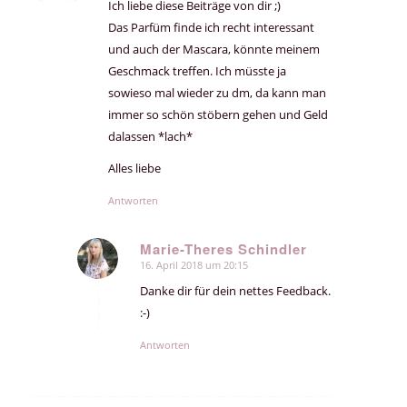
Ich liebe diese Beiträge von dir ;)
Das Parfüm finde ich recht interessant
und auch der Mascara, könnte meinem
Geschmack treffen. Ich müsste ja
sowieso mal wieder zu dm, da kann man
immer so schön stöbern gehen und Geld
dalassen *lach*
Alles liebe
Antworten
Marie-Theres Schindler
16. April 2018 um 20:15
sagte:
Danke dir für dein nettes Feedback.
:-)
Antworten