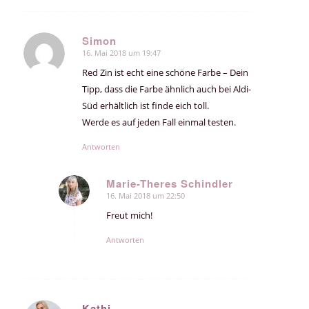
Simon
16. Mai 2018 um 19:47
sagte:
Red Zin ist echt eine schöne Farbe – Dein
Tipp, dass die Farbe ähnlich auch bei Aldi-
Süd erhältlich ist finde eich toll.
Werde es auf jeden Fall einmal testen.
Antworten
Marie-Theres Schindler
16. Mai 2018 um 22:50
sagte:
Freut mich!
Antworten
Kathi