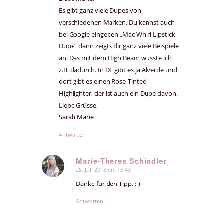
Es gibt ganz viele Dupes von
verschiedenen Marken. Du kannst auch
bei Google eingeben „Mac Whirl Lipstick
Dupe“ dann zeigts dir ganz viele Beispiele
an. Das mit dem High Beam wusste ich
z.B. dadurch. In DE gibt es ja Alverde und
dort gibt es einen Rose-Tinted
Highlighter, der ist auch ein Dupe davon.
Liebe Grüsse,
Sarah Marie
Antworten
Marie-Theres Schindler
25. Juli 2018 um 15:43
sagte:
Danke für den Tipp. :-)
Antworten