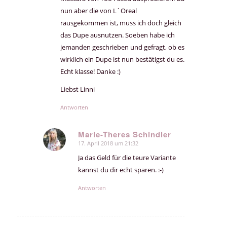
nun aber die von L´Oreal
rausgekommen ist, muss ich doch gleich
das Dupe ausnutzen. Soeben habe ich
jemanden geschrieben und gefragt, ob es
wirklich ein Dupe ist nun bestätigst du es.
Echt klasse! Danke :)
Liebst Linni
Antworten
Marie-Theres Schindler
17. April 2018 um 21:32
sagte:
Ja das Geld für die teure Variante
kannst du dir echt sparen. :-)
Antworten