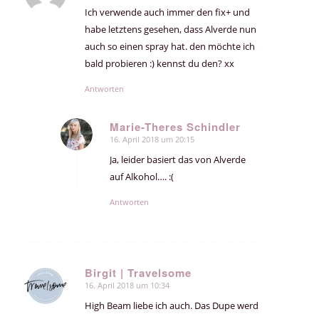
Ich verwende auch immer den fix+ und
habe letztens gesehen, dass Alverde nun
auch so einen spray hat. den möchte ich
bald probieren :) kennst du den? xx
Antworten
Marie-Theres Schindler
16. April 2018 um 20:15
sagte:
Ja, leider basiert das von Alverde
auf Alkohol…. :(
Antworten
Birgit | Travelsome
16. April 2018 um 10:34
sagte:
High Beam liebe ich auch. Das Dupe werd