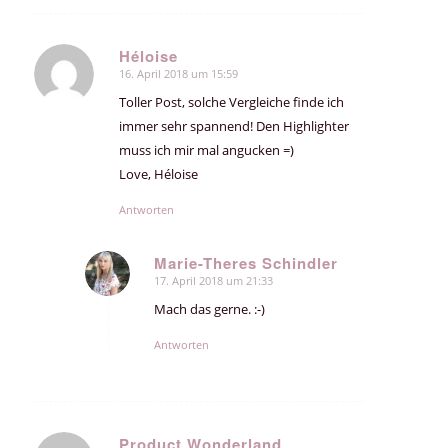
Héloise
16. April 2018 um 15:59
sagte:
Toller Post, solche Vergleiche finde ich
immer sehr spannend! Den Highlighter
muss ich mir mal angucken =)
Love, Héloise
Antworten
Marie-Theres Schindler
17. April 2018 um 21:33
sagte:
Mach das gerne. :-)
Antworten
Product Wonderland