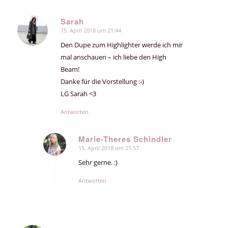
Sarah
15. April 2018 um 21:44
sagte:
Den Dupe zum Highlighter werde ich mir
mal anschauen – ich liebe den High
Beam!
Danke für die Vorstellung :-)
LG Sarah <3
Antworten
Marie-Theres Schindler
15. April 2018 um 21:57
sagte:
Sehr gerne. :)
Antworten