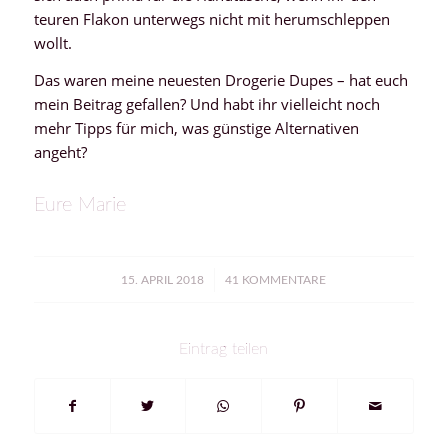
teuren Flakon unterwegs nicht mit herumschleppen
wollt.
Das waren meine neuesten Drogerie Dupes – hat euch
mein Beitrag gefallen? Und habt ihr vielleicht noch
mehr Tipps für mich, was günstige Alternativen
angeht?
Eure Marie
/
15. APRIL 2018
41 KOMMENTARE
Eintrag teilen