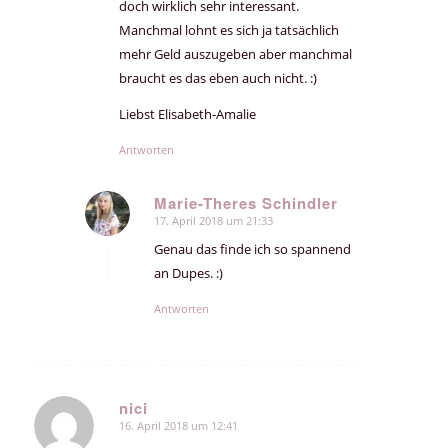
doch wirklich sehr interessant.
Manchmal lohnt es sich ja tatsächlich
mehr Geld auszugeben aber manchmal
braucht es das eben auch nicht. :)
Liebst Elisabeth-Amalie
Antworten
Marie-Theres Schindler
17. April 2018 um 21:33
sagte:
Genau das finde ich so spannend
an Dupes. :)
Antworten
nici
16. April 2018 um 12:41
sagte: