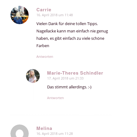
Carrie
16. April 2018 um 11:48
sagte:
Vielen Dank für deine tollen Tipps.
Nagellacke kann man einfach nie genug
haben, es gibt einfach zu viele schöne
Farben
Antworten
Marie-Theres Schindler
17. April 2018 um 21:33
sagte:
Das stimmt allerdings. :-)
Antworten
Melina
16. April 2018 um 11:28
sagte: