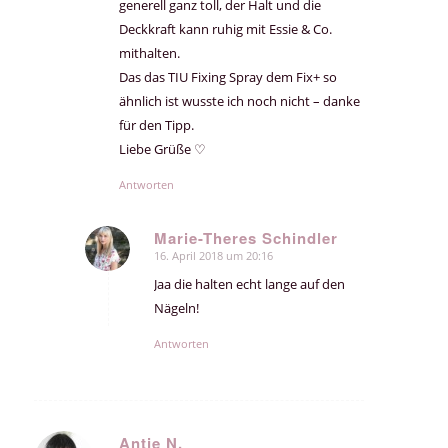
generell ganz toll, der Halt und die
Deckkraft kann ruhig mit Essie & Co.
mithalten.
Das das TIU Fixing Spray dem Fix+ so
ähnlich ist wusste ich noch nicht – danke
für den Tipp.
Liebe Grüße ♡
Antworten
Marie-Theres Schindler
16. April 2018 um 20:16
sagte:
Jaa die halten echt lange auf den
Nägeln!
Antworten
Antje N.