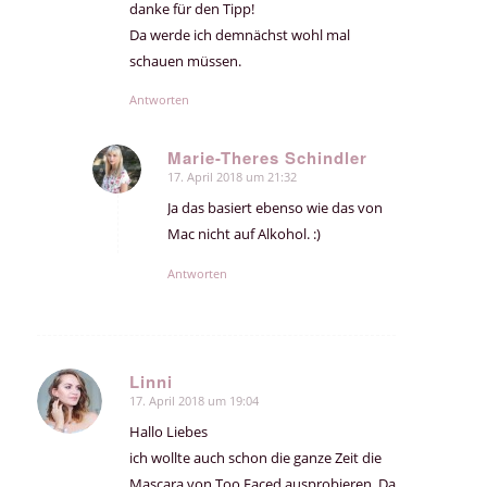
danke für den Tipp!
Da werde ich demnächst wohl mal
schauen müssen.
Antworten
Marie-Theres Schindler
17. April 2018 um 21:32
sagte:
Ja das basiert ebenso wie das von
Mac nicht auf Alkohol. :)
Antworten
Linni
17. April 2018 um 19:04
sagte:
Hallo Liebes
ich wollte auch schon die ganze Zeit die
Mascara von Too Faced ausprobieren. Da