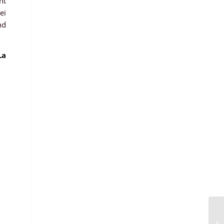
ht
ei
nd
La