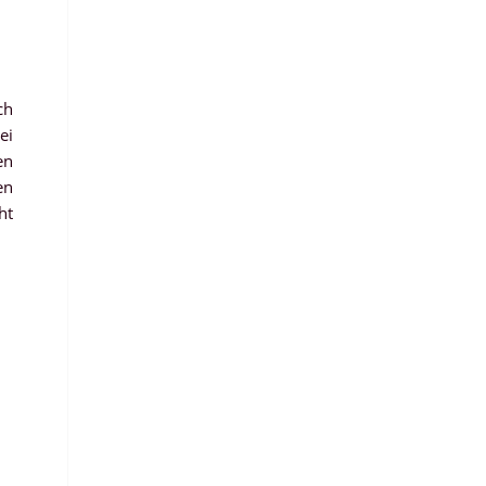
ch
ei
en
en
ht