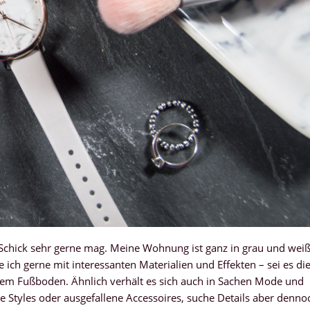
 Schick sehr gerne mag. Meine Wohnung ist ganz in grau und wei
e ich gerne mit interessanten Materialien und Effekten – sei es di
 dem Fußboden. Ähnlich verhält es sich auch in Sachen Mode und
e Styles oder ausgefallene Accessoires, suche Details aber denno