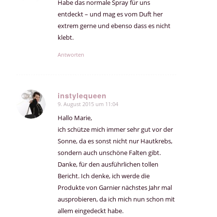
Habe das normale Spray für uns
entdeckt – und mag es vom Duft her
extrem gerne und ebenso dass es nicht
klebt.
Antworten
instylequeen
9. August 2015 um 11:04
sagte:
Hallo Marie,
ich schütze mich immer sehr gut vor der
Sonne, da es sonst nicht nur Hautkrebs,
sondern auch unschöne Falten gibt.
Danke, für den ausführlichen tollen
Bericht. Ich denke, ich werde die
Produkte von Garnier nächstes Jahr mal
ausprobieren, da ich mich nun schon mit
allem eingedeckt habe.