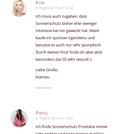
Kim
9. August 2015 um 12:52
sagte:
Ich muss auch zugeben, dass
Sonnenschutz bisher eher weniger
Interesse bei mir geweckt hat. Meist
kaufe ich spontan irgendeins und
benutze es auch nur sehr sporadisch.
Durch deinen Post finde ich aber jetzt
besonders das Öl sehr reizvoll :)
Liebe Grüße,
Kiamisu
Antworten
Patty
9. August 2015 um 12:47
sagte:
Ich finde Sonnenschutz Produkte immer
sehr wichtig und trotz meines dunklen