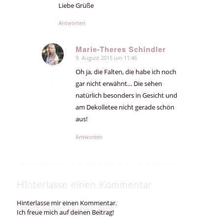
Liebe Grüße
Antworten
Marie-Theres Schindler
9. August 2015 um 11:46
sagte:
Oh ja, die Falten, die habe ich noch
gar nicht erwähnt… Die sehen
natürlich besonders in Gesicht und
am Dekolletee nicht gerade schön
aus!
Antworten
Hinterlasse einen Kommentar
Hinterlasse mir einen Kommentar.
Ich freue mich auf deinen Beitrag!