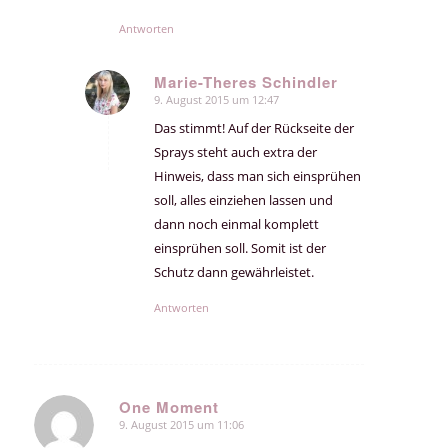
Antworten
Marie-Theres Schindler
9. August 2015 um 12:47
sagte:
Das stimmt! Auf der Rückseite der
Sprays steht auch extra der
Hinweis, dass man sich einsprühen
soll, alles einziehen lassen und
dann noch einmal komplett
einsprühen soll. Somit ist der
Schutz dann gewährleistet.
Antworten
One Moment
9. August 2015 um 11:06
sagte: