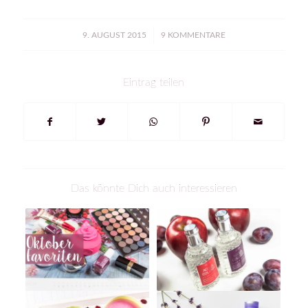
/
9. AUGUST 2015
9 KOMMENTARE
Eintrag teilen
Das könnte Dich auch interessieren