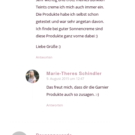
Teints creme ich mich auch immer ein.
Die Produkte habe ich selbst schon
getestet und war sehr angetan davon.
Ich finde bei guter Sonnencreme sind
diese Produkte ganz vorne dabei :)
Liebe Grüße :)
Antworten
Marie-Theres Schindler
9. August 2015 um 12:47
sagte:
Das freut mich, dass dir die Garnier
Produkte auch so zusagen. :-)
Antworten
Paysanneverde