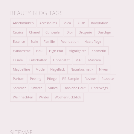
BEAUTY BLOG TAGS
Abschminken
Accessoires
Balea
Blush
Bodylotion
Catrice
Chanel
Concealer
Dior
Drogerie
Duschgel
Essence
Essie
Familie
Foundation
Haarpflege
Handcreme
Haul
High End
Highlighter
Kosmetik
L'Oréal
Lidschatten
Lippenstift
MAC
Mascara
Maybelline
Mode
Nagellack
Naturkosmetik
Nivea
Parfum
Peeling
Pflege
PR-Sample
Review
Rezepte
Sommer
Swatch
Süßes
Trockene Haut
Unterwegs
Weihnachten
Winter
Wochenrückblick
SITEMAP