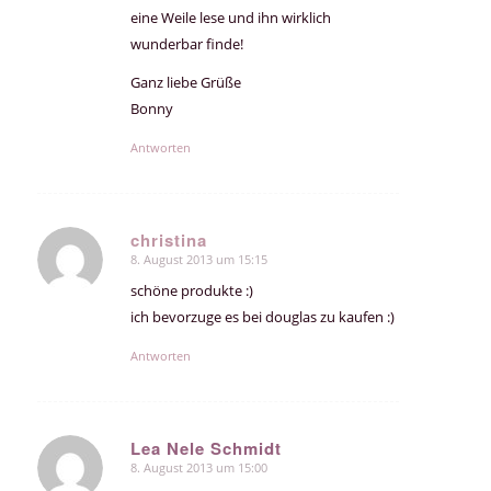
eine Weile lese und ihn wirklich
wunderbar finde!
Ganz liebe Grüße
Bonny
Antworten
christina
8. August 2013 um 15:15
sagte:
schöne produkte :)
ich bevorzuge es bei douglas zu kaufen :)
Antworten
Lea Nele Schmidt
8. August 2013 um 15:00
sagte: