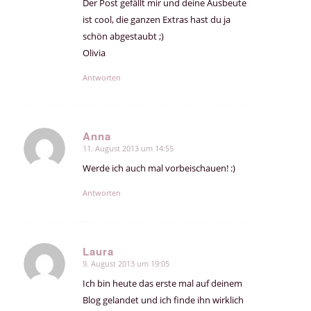
Der Post gefällt mir und deine Ausbeute
ist cool, die ganzen Extras hast du ja
schön abgestaubt ;)
Olivia
Antworten
Anna
11. August 2013 um 14:55
sagte:
Werde ich auch mal vorbeischauen! :)
Antworten
Laura
9. August 2013 um 19:05
sagte:
Ich bin heute das erste mal auf deinem
Blog gelandet und ich finde ihn wirklich