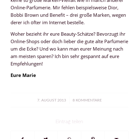
keine so große Marken-Vielfalt wie in manch anderer
Online-Parfümerie. Mir fehlen beispielsweise Dior,
Bobbi Brown und Benefit – drei große Marken, wegen
derer ich öfter im Internet bestelle.
Woher bezieht ihr eure Beauty-Schätze? Bevorzugt ihr
Online-Shops oder doch lieber die gute alte Parfümerie
um die Ecke? Und wo kann man eurer Meinung nach
am meisten sparen? Ich bin sehr gespannt auf eure
Empfehlungen!
Eure Marie
/
7. AUGUST 2013
8 KOMMENTARE
Eintrag teilen