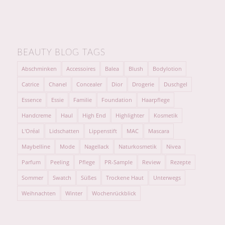
BEAUTY BLOG TAGS
Abschminken
Accessoires
Balea
Blush
Bodylotion
Catrice
Chanel
Concealer
Dior
Drogerie
Duschgel
Essence
Essie
Familie
Foundation
Haarpflege
Handcreme
Haul
High End
Highlighter
Kosmetik
L'Oréal
Lidschatten
Lippenstift
MAC
Mascara
Maybelline
Mode
Nagellack
Naturkosmetik
Nivea
Parfum
Peeling
Pflege
PR-Sample
Review
Rezepte
Sommer
Swatch
Süßes
Trockene Haut
Unterwegs
Weihnachten
Winter
Wochenrückblick