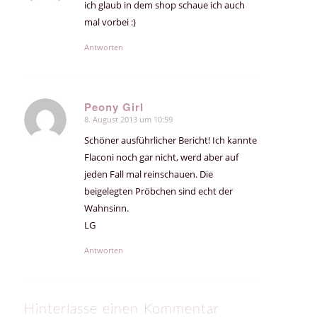
ich glaub in dem shop schaue ich auch
mal vorbei :)
Antworten
Peony Girl
8. August 2013 um 10:59
sagte:
Schöner ausführlicher Bericht! Ich kannte
Flaconi noch gar nicht, werd aber auf
jeden Fall mal reinschauen. Die
beigelegten Pröbchen sind echt der
Wahnsinn.
LG
Antworten
Hinterlasse einen Kommentar