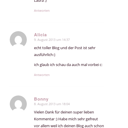
Laura :)
Antworten
Alicia
9. August 2013 um 14:37
sagte:
echt toller Blog und der Post ist sehr
ausführlich (:
ich glaub ich schau da auch mal vorbei c:
Antworten
Bonny
8. August 2013 um 18:04
sagte:
Vielen Dank für deinen super lieben
Kommentar :) Habe mich sehr gefreut
vor allem weil ich deinen Blog auch schon