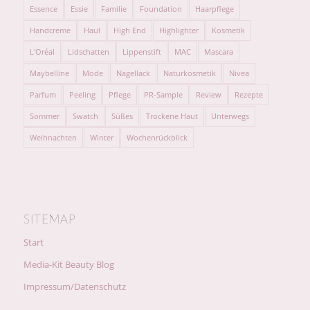
Essence
Essie
Familie
Foundation
Haarpflege
Handcreme
Haul
High End
Highlighter
Kosmetik
L'Oréal
Lidschatten
Lippenstift
MAC
Mascara
Maybelline
Mode
Nagellack
Naturkosmetik
Nivea
Parfum
Peeling
Pflege
PR-Sample
Review
Rezepte
Sommer
Swatch
Süßes
Trockene Haut
Unterwegs
Weihnachten
Winter
Wochenrückblick
SITEMAP
Start
Media-Kit Beauty Blog
Impressum/Datenschutz