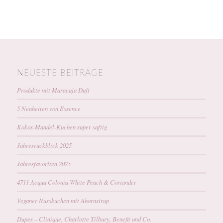
NEUESTE BEITRÄGE
Produkte mit Maracuja Duft
5 Neuheiten von Essence
Kokos-Mandel-Kuchen super saftig
Jahresrückblick 2025
Jahresfavoriten 2025
4711 Acqua Colonia White Peach & Coriander
Veganer Nusskuchen mit Ahornsirup
Dupes – Clinique, Charlotte Tilbury, Benefit und Co.