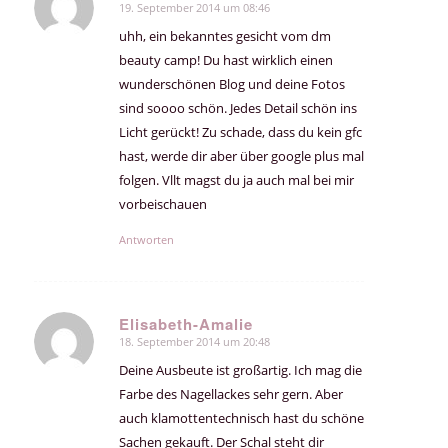
19. September 2014 um 08:46
sagte:
uhh, ein bekanntes gesicht vom dm
beauty camp! Du hast wirklich einen
wunderschönen Blog und deine Fotos
sind soooo schön. Jedes Detail schön ins
Licht gerückt! Zu schade, dass du kein gfc
hast, werde dir aber über google plus mal
folgen. Vllt magst du ja auch mal bei mir
vorbeischauen
Antworten
Elisabeth-Amalie
18. September 2014 um 20:48
sagte:
Deine Ausbeute ist großartig. Ich mag die
Farbe des Nagellackes sehr gern. Aber
auch klamottentechnisch hast du schöne
Sachen gekauft. Der Schal steht dir