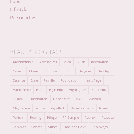
Food
Lifestyle
Persönliches
BEAUTY BLOG TAGS
Abschminken
Accessoires
Balea
Blush
Bodylotion
Catrice
Chanel
Concealer
Dior
Drogerie
Duschgel
Essence
Essie
Familie
Foundation
Haarpflege
Handcreme
Haul
High End
Highlighter
Kosmetik
L'Oréal
Lidschatten
Lippenstift
MAC
Mascara
Maybelline
Mode
Nagellack
Naturkosmetik
Nivea
Parfum
Peeling
Pflege
PR-Sample
Review
Rezepte
Sommer
Swatch
Süßes
Trockene Haut
Unterwegs