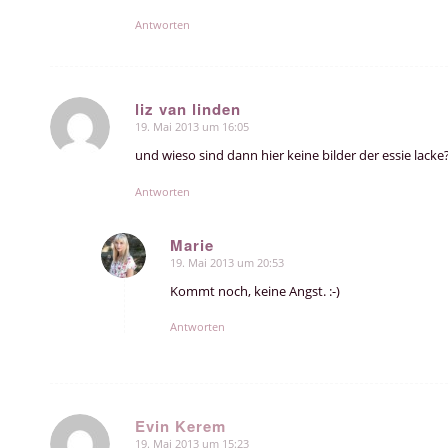
Antworten
liz van linden
19. Mai 2013 um 16:05
sagte:
und wieso sind dann hier keine bilder der essie lacke?
Antworten
Marie
19. Mai 2013 um 20:53
sagte:
Kommt noch, keine Angst. :-)
Antworten
Evin Kerem
19. Mai 2013 um 15:23