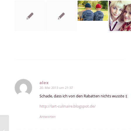
alex
20. Mai 2013 um 21:37
sagte:
Schade, dass ich von den Rabatten nichts wusste :(
http://lart-culinaire.blogspot.de/
Antworten
5 Lieblinge… Clinique