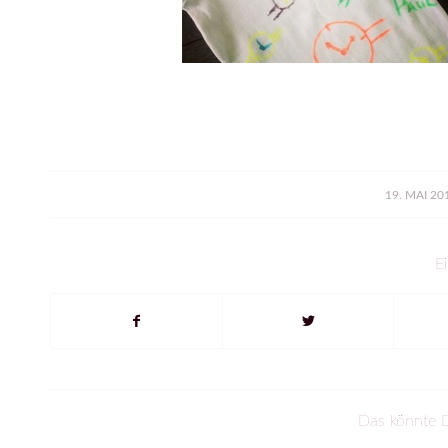
/
19. MAI 20
Ei
Das könnte D