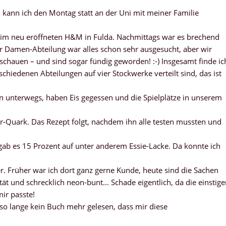
 kann ich den Montag statt an der Uni mit meiner Familie
m neu eröffneten H&M in Fulda. Nachmittags war es brechend
der Damen-Abteilung war alles schon sehr ausgesucht, aber wir
chauen – und sind sogar fündig geworden! :-) Insgesamt finde ic
erschiedenen Abteilungen auf vier Stockwerke verteilt sind, das ist
n unterwegs, haben Eis gegessen und die Spielplätze in unserem
-Quark. Das Rezept folgt, nachdem ihn alle testen mussten und
 gab es 15 Prozent auf unter anderem Essie-Lacke. Da konnte ich
r. Früher war ich dort ganz gerne Kunde, heute sind die Sachen
ität und schrecklich neon-bunt… Schade eigentlich, da die einstig
ir passte!
o lange kein Buch mehr gelesen, dass mir diese