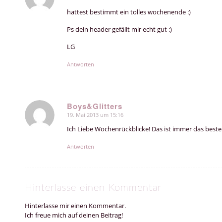
sagte:
hattest bestimmt ein tolles wochenende :)
Ps dein header gefällt mir echt gut :)
LG
Antworten
Boys&Glitters
19. Mai 2013 um 15:16
sagte:
Ich Liebe Wochenrückblicke! Das ist immer das best
Antworten
Hinterlasse einen Kommentar
Hinterlasse mir einen Kommentar.
Ich freue mich auf deinen Beitrag!