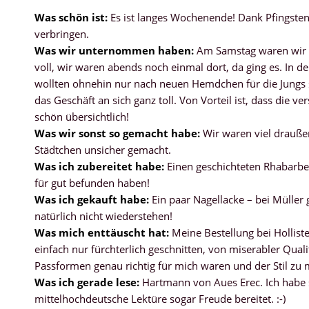
Was schön ist:
Es ist langes Wochenende! Dank Pfingsten
verbringen.
Was wir unternommen haben:
Am Samstag waren wir i
voll, wir waren abends noch einmal dort, da ging es. In 
wollten ohnehin nur nach neuen Hemdchen für die Jungs s
das Geschäft an sich ganz toll. Von Vorteil ist, dass die v
schön übersichtlich!
Was wir sonst so gemacht habe:
Wir waren viel drauße
Städtchen unsicher gemacht.
Was ich zubereitet habe:
Einen geschichteten Rhabarber
für gut befunden haben!
Was ich gekauft habe:
Ein paar Nagellacke – bei Müller
natürlich nicht wiederstehen!
Was mich enttäuscht hat:
Meine Bestellung bei Holliste
einfach nur fürchterlich geschnitten, von miserabler Qual
Passformen genau richtig für mich waren und der Stil zu m
Was ich gerade lese:
Hartmann von Aues Erec. Ich habe s
mittelhochdeutsche Lektüre sogar Freude bereitet. :-)