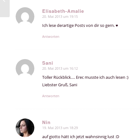
Elisabeth-Amalie
20. Mai 2013 um 19:15
sagte:
Ich lese derartige Posts von dir so gern. ♥
Antworten
Sani
20. Mai 2013 um 16:12
sagte:
Toller Rückblick…. Erec musste ich auch lesen :)
Liebster Gruß, Sani
Antworten
Nin
19. Mai 2013 um 18:29
sagte:
auf giotto hätt ich jetzt wahnsinnig lust :D