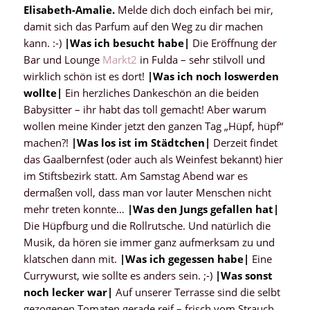
Elisabeth-Amalie.
Melde dich doch einfach bei mir,
damit sich das Parfum auf den Weg zu dir machen
kann. :-)
|
Was ich besucht habe
|
Die Eröffnung der
Bar und Lounge
Markt2
in Fulda – sehr stilvoll und
wirklich schön ist es dort!
|
Was ich noch loswerden
wollte
|
Ein herzliches Dankeschön an die beiden
Babysitter – ihr habt das toll gemacht! Aber warum
wollen meine Kinder jetzt den ganzen Tag „Hüpf, hüpf“
machen?!
|
Was los ist im Städtchen
|
Derzeit findet
das Gaalbernfest (oder auch als Weinfest bekannt) hier
im Stiftsbezirk statt. Am Samstag Abend war es
dermaßen voll, dass man vor lauter Menschen nicht
mehr treten konnte…
|
Was den Jungs gefallen hat
|
Die Hüpfburg und die Rollrutsche. Und natürlich die
Musik, da hören sie immer ganz aufmerksam zu und
klatschen dann mit.
|
Was ich gegessen habe
|
Eine
Currywurst, wie sollte es anders sein. ;-)
|
Was sonst
noch lecker war
|
Auf unserer Terrasse sind die selbt
gezogenen Tomaten gerade reif – frisch vom Strauch