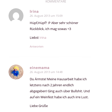
KOMMENTARE
Irina
26. August 2013 um 15:09
sagte:
Hüpf,Hüpf? :P Aber sehr schöner
Rückblick, ich mag sowas <3
Liebst
Irina
Antworten
einemama
26. August 2013 um 14:48
sagte:
Du Ärmste! Meine Hausarbeit habe ich
letztens nach 2 Jahren endlich
abgegeben! Ging auch über Bullshit. Und
auf ein Weinfest habe ich auch irre Lust.
Liebe Grüße