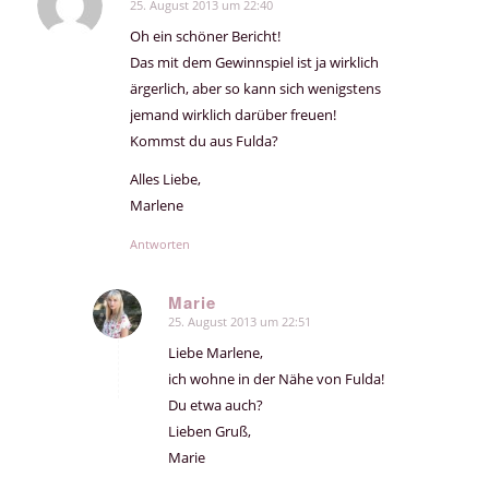
25. August 2013 um 22:40
sagte:
Oh ein schöner Bericht!
Das mit dem Gewinnspiel ist ja wirklich
ärgerlich, aber so kann sich wenigstens
jemand wirklich darüber freuen!
Kommst du aus Fulda?
Alles Liebe,
Marlene
Antworten
Marie
25. August 2013 um 22:51
sagte:
Liebe Marlene,
ich wohne in der Nähe von Fulda!
Du etwa auch?
Lieben Gruß,
Marie