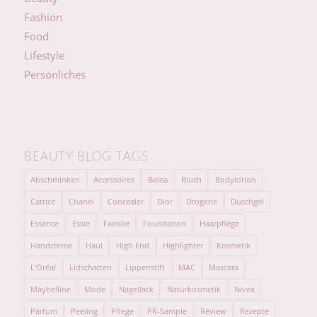
Fashion
Food
Lifestyle
Persönliches
BEAUTY BLOG TAGS
Abschminken
Accessoires
Balea
Blush
Bodylotion
Catrice
Chanel
Concealer
Dior
Drogerie
Duschgel
Essence
Essie
Familie
Foundation
Haarpflege
Handcreme
Haul
High End
Highlighter
Kosmetik
L'Oréal
Lidschatten
Lippenstift
MAC
Mascara
Maybelline
Mode
Nagellack
Naturkosmetik
Nivea
Parfum
Peeling
Pflege
PR-Sample
Review
Rezepte