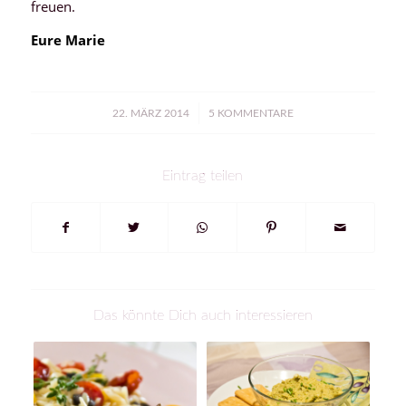
freuen.
Eure Marie
/
22. MÄRZ 2014
5 KOMMENTARE
Eintrag teilen
Das könnte Dich auch interessieren