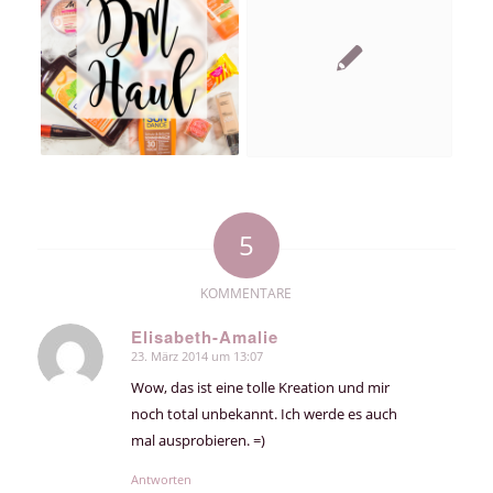
5
KOMMENTARE
Elisabeth-Amalie
23. März 2014 um 13:07
sagte:
Wow, das ist eine tolle Kreation und mir
noch total unbekannt. Ich werde es auch
mal ausprobieren. =)
Antworten