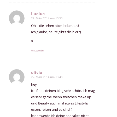
Luelue
22. März 2014 um 13:53
sagte:
Oh – die sehen aber lecker aus!
Ich glaube, heute gibts die hier :)
♥
Antworten
olivia
22. März 2014 um 13:48
sagte:
hey
ich finde deinen blog sehr schön. ich mag
es sehr gerne, wenn zwischen make up
und Beauty auch mal etwas Lifestyle,
essen, reisen und co sind :)
leider werde ich deine pancakes nicht