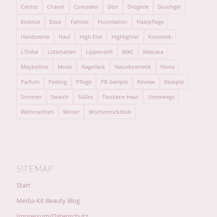
Catrice
Chanel
Concealer
Dior
Drogerie
Duschgel
Essence
Essie
Familie
Foundation
Haarpflege
Handcreme
Haul
High End
Highlighter
Kosmetik
L'Oréal
Lidschatten
Lippenstift
MAC
Mascara
Maybelline
Mode
Nagellack
Naturkosmetik
Nivea
Parfum
Peeling
Pflege
PR-Sample
Review
Rezepte
Sommer
Swatch
Süßes
Trockene Haut
Unterwegs
Weihnachten
Winter
Wochenrückblick
SITEMAP
Start
Media-Kit Beauty Blog
Impressum/Datenschutz