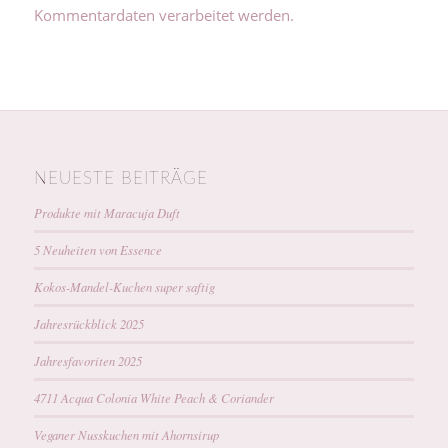
Kommentardaten verarbeitet werden.
NEUESTE BEITRÄGE
Produkte mit Maracuja Duft
5 Neuheiten von Essence
Kokos-Mandel-Kuchen super saftig
Jahresrückblick 2025
Jahresfavoriten 2025
4711 Acqua Colonia White Peach & Coriander
Veganer Nusskuchen mit Ahornsirup