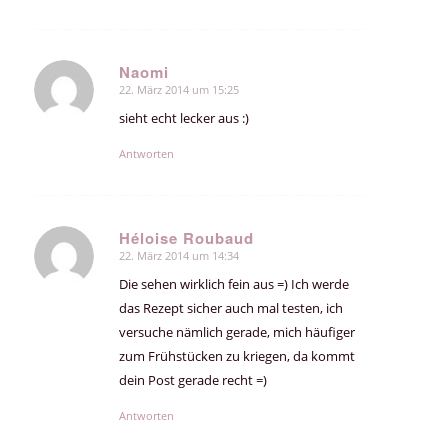
Naomi
22. März 2014 um 15:25
sagte:
sieht echt lecker aus :)
Antworten
Héloise Roubaud
22. März 2014 um 14:34
sagte:
Die sehen wirklich fein aus =) Ich werde
das Rezept sicher auch mal testen, ich
versuche nämlich gerade, mich häufiger
zum Frühstücken zu kriegen, da kommt
dein Post gerade recht =)
Antworten