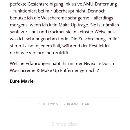
perfekte Gesichtsreinigung inklusive AMU-Entfernung
– funktioniert bei mir überhaupt nicht. Dennoch
benutze ich die Waschcreme sehr gerne – allerdings
morgens, wenn ich kein Make Up trage. Sie ist nämlich
sanft zur Haut und trocknet sie in keinster Weise aus,
was ich sehr angenehm finde. Die Zuschreibung „mild“
stimmt also in jedem Fall, während der Rest leider
nicht wie versprochen zutrifft.
Welche Erfahrungen habt ihr mit der Nivea In-Dusch
Waschcreme & Make Up Entferner gemacht?
Eure Marie
/
5. JULI 2015
6 KOMMENTARE
Eintrag teilen