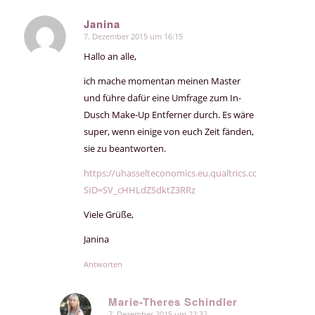
Janina
7. Dezember 2015 um 16:15
sagte:
Hallo an alle,
ich mache momentan meinen Master
und führe dafür eine Umfrage zum In-
Dusch Make-Up Entferner durch. Es wäre
super, wenn einige von euch Zeit fänden,
sie zu beantworten.
https://uhasselteconomics.eu.qualtrics.com/SE/?
SID=SV_cHHLdZSdktZ3RRz
Viele Grüße,
Janina
Antworten
Marie-Theres Schindler
7. Dezember 2015 um 22:32