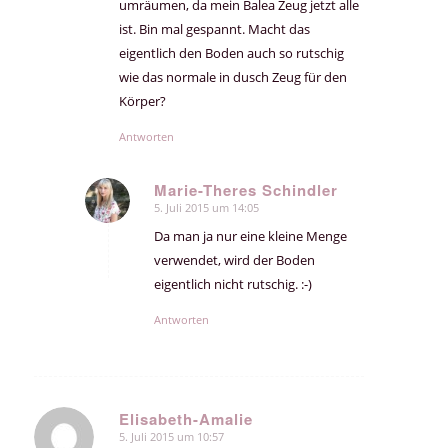
umräumen, da mein Balea Zeug jetzt alle
ist. Bin mal gespannt. Macht das
eigentlich den Boden auch so rutschig
wie das normale in dusch Zeug für den
Körper?
Antworten
Marie-Theres Schindler
5. Juli 2015 um 14:05
sagte:
Da man ja nur eine kleine Menge
verwendet, wird der Boden
eigentlich nicht rutschig. :-)
Antworten
Elisabeth-Amalie
5. Juli 2015 um 10:57
sagte: