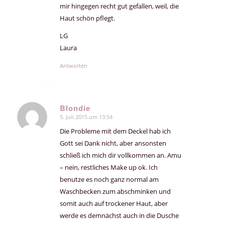
mir hingegen recht gut gefallen, weil, die
Haut schön pflegt.
LG
Laura
Antworten
Blondie
5. Juli 2015 um 13:54
sagte:
Die Probleme mit dem Deckel hab ich
Gott sei Dank nicht, aber ansonsten
schließ ich mich dir vollkommen an. Amu
– nein, restliches Make up ok. Ich
benutze es noch ganz normal am
Waschbecken zum abschminken und
somit auch auf trockener Haut, aber
werde es demnächst auch in die Dusche