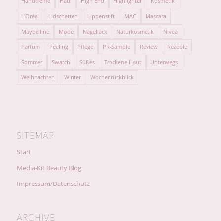
Handcreme
Haul
High End
Highlighter
Kosmetik
L'Oréal
Lidschatten
Lippenstift
MAC
Mascara
Maybelline
Mode
Nagellack
Naturkosmetik
Nivea
Parfum
Peeling
Pflege
PR-Sample
Review
Rezepte
Sommer
Swatch
Süßes
Trockene Haut
Unterwegs
Weihnachten
Winter
Wochenrückblick
SITEMAP
Start
Media-Kit Beauty Blog
Impressum/Datenschutz
ARCHIVE