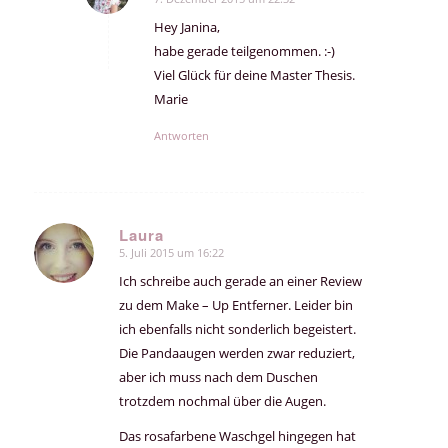
sagte:
Hey Janina,
habe gerade teilgenommen. :-)
Viel Glück für deine Master Thesis.
Marie
Antworten
Laura
5. Juli 2015 um 16:22
sagte:
Ich schreibe auch gerade an einer Review
zu dem Make – Up Entferner. Leider bin
ich ebenfalls nicht sonderlich begeistert.
Die Pandaaugen werden zwar reduziert,
aber ich muss nach dem Duschen
trotzdem nochmal über die Augen.
Das rosafarbene Waschgel hingegen hat