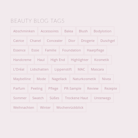
BEAUTY BLOG TAGS
Abschminken
Accessoires
Balea
Blush
Bodylotion
Catrice
Chanel
Concealer
Dior
Drogerie
Duschgel
Essence
Essie
Familie
Foundation
Haarpflege
Handcreme
Haul
High End
Highlighter
Kosmetik
L'Oréal
Lidschatten
Lippenstift
MAC
Mascara
Maybelline
Mode
Nagellack
Naturkosmetik
Nivea
Parfum
Peeling
Pflege
PR-Sample
Review
Rezepte
Sommer
Swatch
Süßes
Trockene Haut
Unterwegs
Weihnachten
Winter
Wochenrückblick