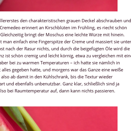
allererstes den charakteristischen grauen Deckel abschrauben un
emedeo erinnert an Kirschblüten im Frühling, es riecht schön
Gleichzeitig bringt der Moschus eine leichte Würze mit hinein.
t man einfach eine Fingerspitze der Creme und massiert sie unte
bst nach der Rasur nichts, und durch die beigefügten Öle wird die
 ist schön cremig und leicht körnig, etwa zu vergleichen mit ein
 aber bei zu warmen Temperaturen – ich hatte sie nämlich in
alles gegeben hatte, und morgens war das Ganze eine weiße
– also ab damit in den Kühlschrank, bis die Textur wieder
hart und ebenfalls unbenutzbar. Ganz klar, schließlich sind ja
also bei Raumtemperatur auf, dann kann nichts passieren.