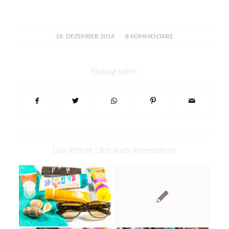
/
18. DEZEMBER 2014
8 KOMMENTARE
Eintrag teilen
Das könnte Dich auch interessieren