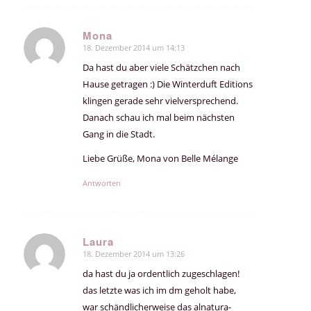
Mona
18. Dezember 2014 um 14:13
sagte:
Da hast du aber viele Schätzchen nach
Hause getragen :) Die Winterduft Editions
klingen gerade sehr vielversprechend.
Danach schau ich mal beim nächsten
Gang in die Stadt.
Liebe Grüße, Mona von Belle Mélange
Antworten
Laura
18. Dezember 2014 um 13:26
sagte:
da hast du ja ordentlich zugeschlagen!
das letzte was ich im dm geholt habe,
war schändlicherweise das alnatura-