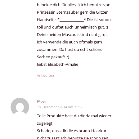
beneide dich für alles. :) Ich benutze von
Prinzessin Sternzauber gern die Glitzer
Handseife. *_____________* Die ist soooo
toll und duftet auch unheimlisch gut. :)
Deine beiden Mascaras sind richtig toll,
ich verwende die auch oftmals gern
zusammen. Da hast du echt schöne
Sachen gekauft. :)
liebst Elisabeth-Amalie
Antworten
Eva
18. Dezember 2014 um 21:17
sagte:
Tolle Produkte hast du dir da mal wieder
zugelegt.
Schade, dass dir die Avocado-Haarkur
nicht zusagt: Ich benutze sie schon seit