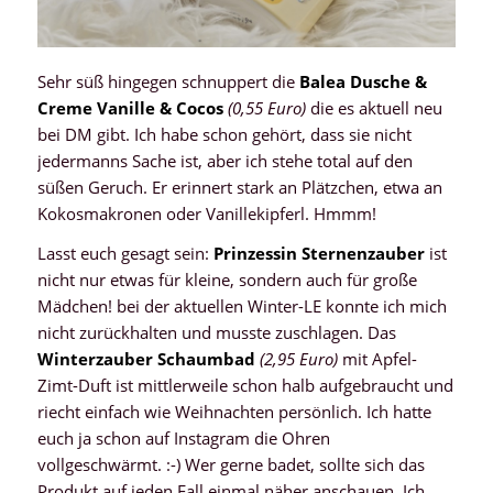
Sehr süß hingegen schnuppert die
Balea Dusche &
Creme Vanille & Cocos
(0,55 Euro)
die es aktuell neu
bei DM gibt. Ich habe schon gehört, dass sie nicht
jedermanns Sache ist, aber ich stehe total auf den
süßen Geruch. Er erinnert stark an Plätzchen, etwa an
Kokosmakronen oder Vanillekipferl. Hmmm!
Lasst euch gesagt sein:
Prinzessin Sternenzauber
ist
nicht nur etwas für kleine, sondern auch für große
Mädchen! bei der aktuellen Winter-LE konnte ich mich
nicht zurückhalten und musste zuschlagen. Das
Winterzauber Schaumbad
(2,95 Euro)
mit Apfel-
Zimt-Duft ist mittlerweile schon halb aufgebraucht und
riecht einfach wie Weihnachten persönlich. Ich hatte
euch ja schon auf Instagram die Ohren
vollgeschwärmt. :-) Wer gerne badet, sollte sich das
Produkt auf jeden Fall einmal näher anschauen. Ich