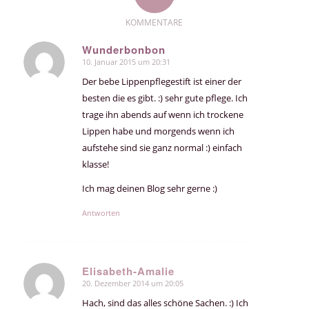
KOMMENTARE
Wunderbonbon
10. Januar 2015 um 20:31
sagte:
Der bebe Lippenpflegestift ist einer der
besten die es gibt. :) sehr gute pflege. Ich
trage ihn abends auf wenn ich trockene
Lippen habe und morgends wenn ich
aufstehe sind sie ganz normal :) einfach
klasse!
Ich mag deinen Blog sehr gerne :)
Antworten
Elisabeth-Amalie
20. Dezember 2014 um 20:05
sagte:
Hach, sind das alles schöne Sachen. :) Ich