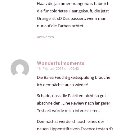
Haar, die ja immer orange war, habe ich
die für colorietes Haar gekauft, die jetzt
Orange ist xD Das passiert, wenn man
nur auf die Farben achtet.
Antworten
Wonderfulmoments
13. Februar 2015 um 09:42
sagte:
Die Balea Feuchtigkeitsspülung brauche
ich demnächst auch wieder!
Schade, dass die Paletten nicht so gut
abschneiden. Eine Review nach längerer
Testzeit würde mich interessieren.
Demnächst werde ich auch eines der
neuen Lippenstifte von Essence testen :D