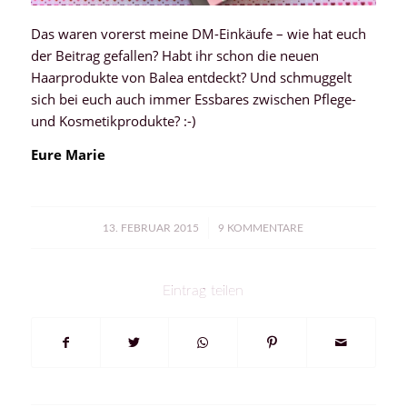
Das waren vorerst meine DM-Einkäufe – wie hat euch
der Beitrag gefallen? Habt ihr schon die neuen
Haarprodukte von Balea entdeckt? Und schmuggelt
sich bei euch auch immer Essbares zwischen Pflege-
und Kosmetikprodukte? :-)
Eure Marie
/
13. FEBRUAR 2015
9 KOMMENTARE
Eintrag teilen