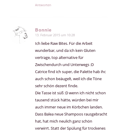
Antworten
Bonnie
13. Februar 2015 um 10:28
sagte:
Ich liebe Raw Bites. Für die Arbeit
wunderbar, und da ich kein Gluten
vertrage, top alternative für
Zwischendurch und Unterwegs :D
Catrice find ich super, die Palette hab ihc
auch schon beäugelt, weil ich die Töne
sehr schön dezent finde.
Die Tasse ist süß :D wenn ich nicht schon
tausend stück hätte, würden bei mir
auch immer neue im Körbchen landen.
Dass Balea neue Shampoos rausgebracht
hat, hat mich neulich ganz schön
verwirrt. Statt der Spülung für trockenes