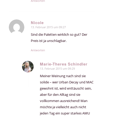
Antworten
Nicole
13. Februar 2015 um 09:27
sagte:
Sind die Paletten wirklich so gut? Der
Preis ist ja unschlagbar.
Antworten
Marie-Theres Schindler
13. Februar 2015 um 09:29
sagte:
Meiner Meinung nach sind sie
solide – wer Urban Decay und MAC
gewohnt ist, wird enttäuscht sein,
aber für den Alltag sind sie
vollkommen ausreichend! Man
möchte ja vielleicht auch nicht
jeden Tag ein super starkes AMU