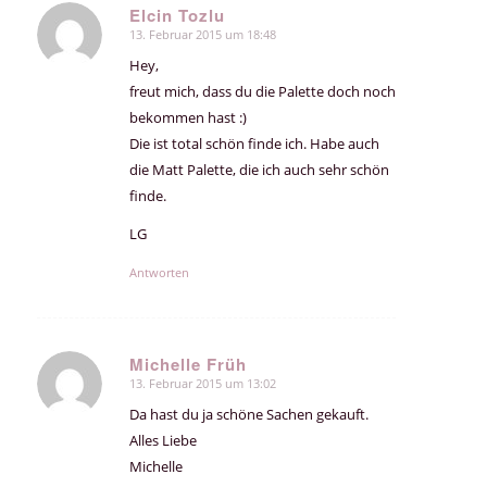
Elcin Tozlu
13. Februar 2015 um 18:48
sagte:
Hey,
freut mich, dass du die Palette doch noch
bekommen hast :)
Die ist total schön finde ich. Habe auch
die Matt Palette, die ich auch sehr schön
finde.
LG
Antworten
Michelle Früh
13. Februar 2015 um 13:02
sagte:
Da hast du ja schöne Sachen gekauft.
Alles Liebe
Michelle