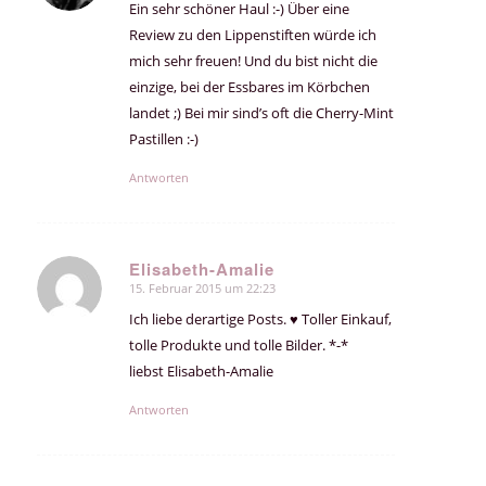
Ein sehr schöner Haul :-) Über eine
Review zu den Lippenstiften würde ich
mich sehr freuen! Und du bist nicht die
einzige, bei der Essbares im Körbchen
landet ;) Bei mir sind’s oft die Cherry-Mint
Pastillen :-)
Antworten
Elisabeth-Amalie
15. Februar 2015 um 22:23
sagte:
Ich liebe derartige Posts. ♥ Toller Einkauf,
tolle Produkte und tolle Bilder. *-*
liebst Elisabeth-Amalie
Antworten