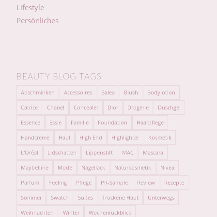
Lifestyle
Persönliches
BEAUTY BLOG TAGS
Abschminken
Accessoires
Balea
Blush
Bodylotion
Catrice
Chanel
Concealer
Dior
Drogerie
Duschgel
Essence
Essie
Familie
Foundation
Haarpflege
Handcreme
Haul
High End
Highlighter
Kosmetik
L'Oréal
Lidschatten
Lippenstift
MAC
Mascara
Maybelline
Mode
Nagellack
Naturkosmetik
Nivea
Parfum
Peeling
Pflege
PR-Sample
Review
Rezepte
Sommer
Swatch
Süßes
Trockene Haut
Unterwegs
Weihnachten
Winter
Wochenrückblick