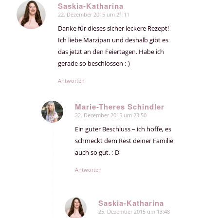
Saskia-Katharina
22. Dezember 2015 um 21:11
sagte:
Danke für dieses sicher leckere Rezept!
Ich liebe Marzipan und deshalb gibt es
das jetzt an den Feiertagen. Habe ich
gerade so beschlossen :-)
Antworten
Marie-Theres Schindler
22. Dezember 2015 um 23:50
sagte:
Ein guter Beschluss – ich hoffe, es
schmeckt dem Rest deiner Familie
auch so gut. :-D
Antworten
Saskia-Katharina
25. Dezember 2015 um 13:48
sagte: