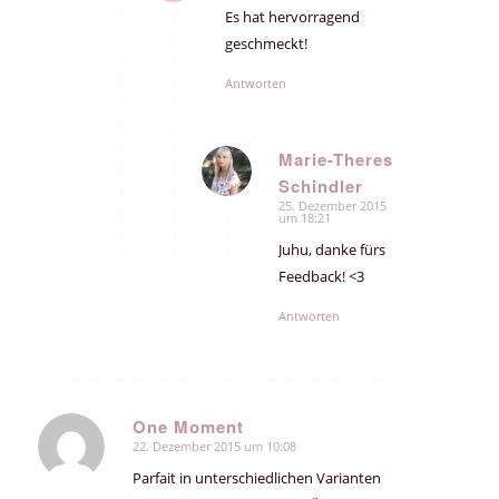
Es hat hervorragend
geschmeckt!
Antworten
Marie-Theres
Schindler
sagte:
25. Dezember 2015
um 18:21
Juhu, danke fürs
Feedback! <3
Antworten
One Moment
22. Dezember 2015 um 10:08
sagte:
Parfait in unterschiedlichen Varianten