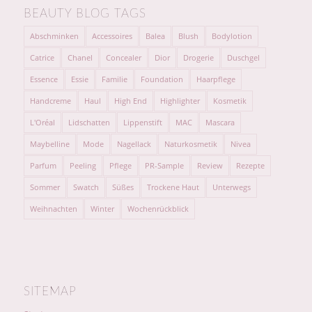
BEAUTY BLOG TAGS
Abschminken
Accessoires
Balea
Blush
Bodylotion
Catrice
Chanel
Concealer
Dior
Drogerie
Duschgel
Essence
Essie
Familie
Foundation
Haarpflege
Handcreme
Haul
High End
Highlighter
Kosmetik
L'Oréal
Lidschatten
Lippenstift
MAC
Mascara
Maybelline
Mode
Nagellack
Naturkosmetik
Nivea
Parfum
Peeling
Pflege
PR-Sample
Review
Rezepte
Sommer
Swatch
Süßes
Trockene Haut
Unterwegs
Weihnachten
Winter
Wochenrückblick
SITEMAP