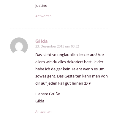
Justine
Antworten
Gilda
23. Dezember 2015 um 03:52
sagte:
Das sieht so unglaublich lecker aus! Vor
allem wie du alles dekoriert hast, leider
habe ich da gar kein Talent wenn es um
sowas geht. Das Gestalten kann man von
dir auf jeden Fall gut lernen :D ♥
Liebste Grüße
Gilda
Antworten