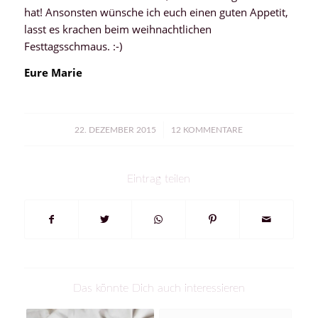
hat! Ansonsten wünsche ich euch einen guten Appetit,
lasst es krachen beim weihnachtlichen
Festtagsschmaus. :-)
Eure Marie
/
22. DEZEMBER 2015
12 KOMMENTARE
Eintrag teilen
Das könnte Dich auch interessieren