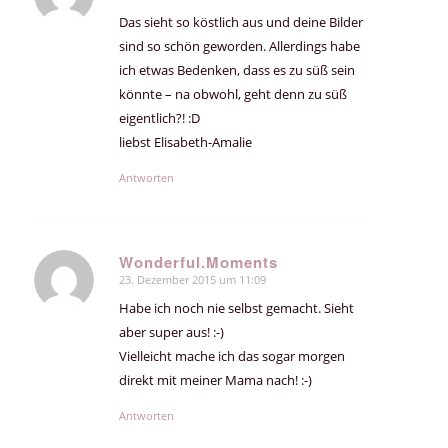
Das sieht so köstlich aus und deine Bilder
sind so schön geworden. Allerdings habe
ich etwas Bedenken, dass es zu süß sein
könnte – na obwohl, geht denn zu süß
eigentlich?! :D
liebst Elisabeth-Amalie
Antworten
Wonderful.Moments
23. Dezember 2015 um 11:09
sagte:
Habe ich noch nie selbst gemacht. Sieht
aber super aus! :-)
Vielleicht mache ich das sogar morgen
direkt mit meiner Mama nach! :-)
Antworten