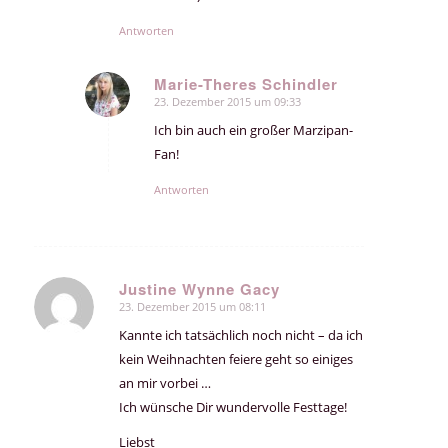
Antworten
Marie-Theres Schindler
23. Dezember 2015 um 09:33
sagte:
Ich bin auch ein großer Marzipan-
Fan!
Antworten
Justine Wynne Gacy
23. Dezember 2015 um 08:11
sagte:
Kannte ich tatsächlich noch nicht – da ich
kein Weihnachten feiere geht so einiges
an mir vorbei …
Ich wünsche Dir wundervolle Festtage!
Liebst