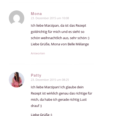
Mona
23. Dezember 2015 um 10:08
sagte:
Ich liebe Marzipan, da ist das Rezept
goldrichtig für mich und es sieht so
schön weihnachtlich aus, sehr schön :)
Liebe Grüße, Mona von Belle Mélange
Antworten
Patty
23. Dezember 2015 um 08:25
sagte:
Ich liebe Marzipan! Ich glaube dein
Rezept ist wirklich genau das richtige für
mich, da habe ich gerade richtig Lust
drauf :)
Liebe Grüße :)