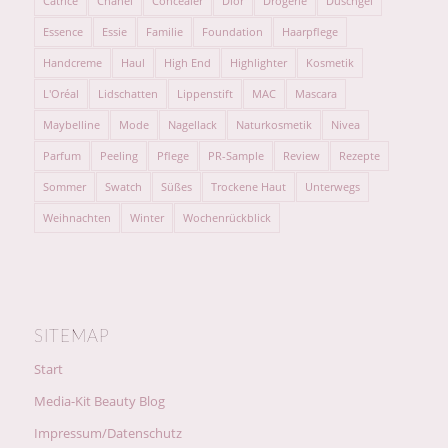
Catrice
Chanel
Concealer
Dior
Drogerie
Duschgel
Essence
Essie
Familie
Foundation
Haarpflege
Handcreme
Haul
High End
Highlighter
Kosmetik
L'Oréal
Lidschatten
Lippenstift
MAC
Mascara
Maybelline
Mode
Nagellack
Naturkosmetik
Nivea
Parfum
Peeling
Pflege
PR-Sample
Review
Rezepte
Sommer
Swatch
Süßes
Trockene Haut
Unterwegs
Weihnachten
Winter
Wochenrückblick
SITEMAP
Start
Media-Kit Beauty Blog
Impressum/Datenschutz