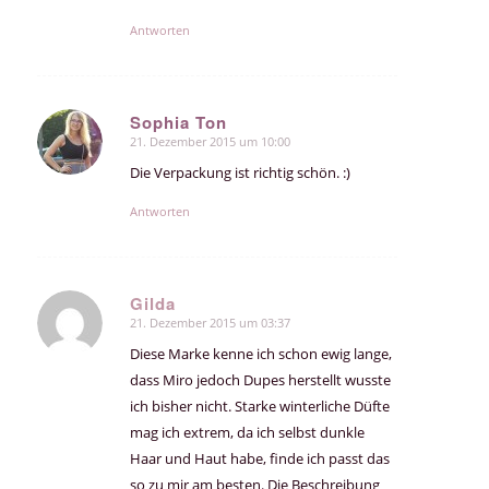
Antworten
Sophia Ton
21. Dezember 2015 um 10:00
sagte:
Die Verpackung ist richtig schön. :)
Antworten
Gilda
21. Dezember 2015 um 03:37
sagte:
Diese Marke kenne ich schon ewig lange,
dass Miro jedoch Dupes herstellt wusste
ich bisher nicht. Starke winterliche Düfte
mag ich extrem, da ich selbst dunkle
Haar und Haut habe, finde ich passt das
so zu mir am besten. Die Beschreibung