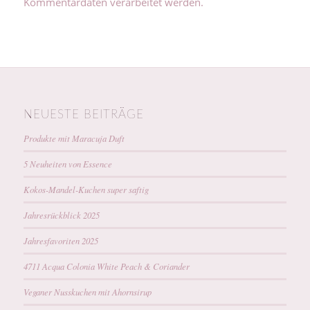
Kommentardaten verarbeitet werden.
NEUESTE BEITRÄGE
Produkte mit Maracuja Duft
5 Neuheiten von Essence
Kokos-Mandel-Kuchen super saftig
Jahresrückblick 2025
Jahresfavoriten 2025
4711 Acqua Colonia White Peach & Coriander
Veganer Nusskuchen mit Ahornsirup