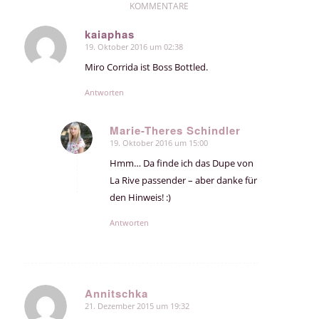
KOMMENTARE
kaiaphas
19. Oktober 2016 um 02:38
sagte:
Miro Corrida ist Boss Bottled.
Antworten
Marie-Theres Schindler
19. Oktober 2016 um 15:00
sagte:
Hmm… Da finde ich das Dupe von
La Rive passender – aber danke für
den Hinweis! :)
Antworten
Annitschka
21. Dezember 2015 um 19:32
sagte: