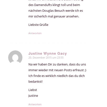
des Damendufts klingt toll und beim
nächsten Douglas Besuch werde ich es
mir sicherlich mal genauer ansehen.
Liebste Grüße
Antworten
Justine Wynne Gacy
20. Dezember 2015 um 23:55
sagte:
Na wir haben Dir zu danken, dass du uns
immer wieder mit neuen Posts erfreust ;)
Ich finde es wirklich niedlich das du dich
bedankst!
Liebst
Justine
Antworten