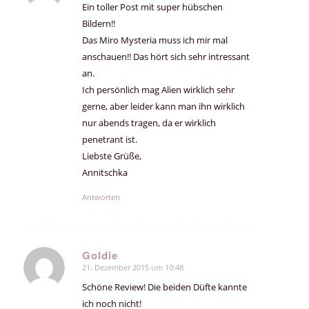
Ein toller Post mit super hübschen
Bildern!!
Das Miro Mysteria muss ich mir mal
anschauen!! Das hört sich sehr intressant
an.
Ich persönlich mag Alien wirklich sehr
gerne, aber leider kann man ihn wirklich
nur abends tragen, da er wirklich
penetrant ist.
Liebste Grüße,
Annitschka
Antworten
Goldie
21. Dezember 2015 um 10:48
sagte:
Schöne Review! Die beiden Düfte kannte
ich noch nicht!