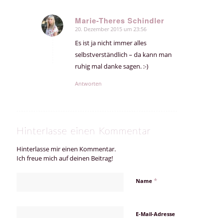
Marie-Theres Schindler
20. Dezember 2015 um 23:56
sagte:
Es ist ja nicht immer alles
selbstverständlich – da kann man
ruhig mal danke sagen. :-)
Antworten
Hinterlasse einen Kommentar
Hinterlasse mir einen Kommentar.
Ich freue mich auf deinen Beitrag!
*
Name
E-Mail-Adresse