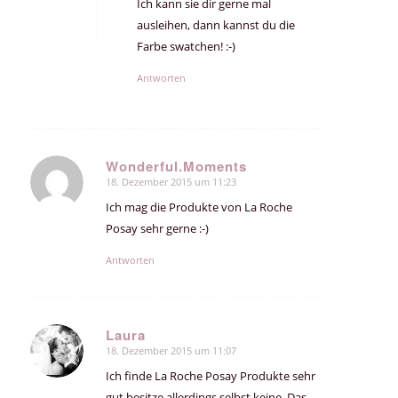
Ich kann sie dir gerne mal
ausleihen, dann kannst du die
Farbe swatchen! :-)
Antworten
Wonderful.Moments
18. Dezember 2015 um 11:23
sagte:
Ich mag die Produkte von La Roche
Posay sehr gerne :-)
Antworten
Laura
18. Dezember 2015 um 11:07
sagte:
Ich finde La Roche Posay Produkte sehr
gut besitze allerdings selbst keine. Das