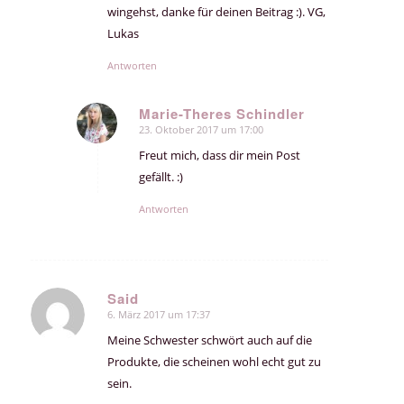
wingehst, danke für deinen Beitrag :). VG,
Lukas
Antworten
Marie-Theres Schindler
23. Oktober 2017 um 17:00
sagte:
Freut mich, dass dir mein Post
gefällt. :)
Antworten
Said
6. März 2017 um 17:37
sagte:
Meine Schwester schwört auch auf die
Produkte, die scheinen wohl echt gut zu
sein.