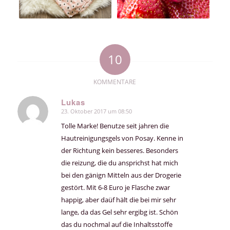
10
KOMMENTARE
Lukas
23. Oktober 2017 um 08:50
sagte:
Tolle Marke! Benutze seit jahren die
Hautreinigungsgels von Posay. Kenne in
der Richtung kein besseres. Besonders
die reizung, die du ansprichst hat mich
bei den gänign Mitteln aus der Drogerie
gestört. Mit 6-8 Euro je Flasche zwar
happig, aber daüf hält die bei mir sehr
lange, da das Gel sehr ergibg ist. Schön
das du nochmal auf die Inhaltsstoffe