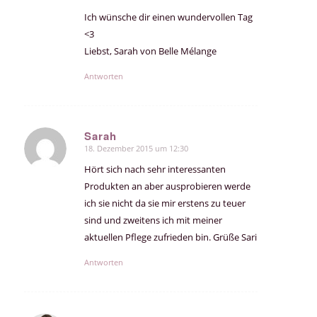
Ich wünsche dir einen wundervollen Tag
<3
Liebst, Sarah von Belle Mélange
Antworten
Sarah
18. Dezember 2015 um 12:30
sagte:
Hört sich nach sehr interessanten
Produkten an aber ausprobieren werde
ich sie nicht da sie mir erstens zu teuer
sind und zweitens ich mit meiner
aktuellen Pflege zufrieden bin. Grüße Sari
Antworten