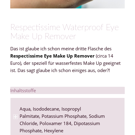
Respectissime Waterproof Eye
Make Up Remover
Das ist glaube ich schon meine dritte Flasche des
Respectissime Eye Make Up Remover
(circa 14
Euro), der speziell für wasserfestes Make Up geeignet
ist. Das sagt glaube ich schon einiges aus, oder?!
Inhaltsstoffe
Aqua
,
Isododecane
,
Isopropyl
Palmitate
,
Potassium Phosphate
,
Sodium
Chloride
,
Poloxamer 184
,
Dipotassium
Phosphate
,
Hexylene