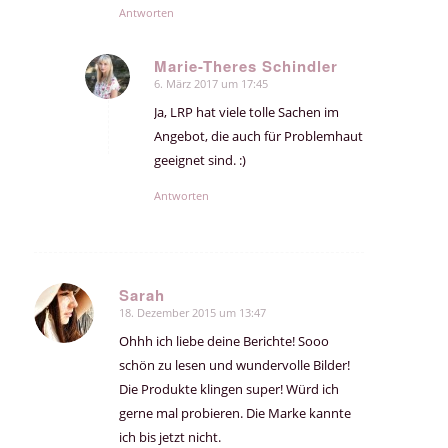
Antworten
Marie-Theres Schindler
6. März 2017 um 17:45
sagte:
Ja, LRP hat viele tolle Sachen im
Angebot, die auch für Problemhaut
geeignet sind. :)
Antworten
Sarah
18. Dezember 2015 um 13:47
sagte:
Ohhh ich liebe deine Berichte! Sooo
schön zu lesen und wundervolle Bilder!
Die Produkte klingen super! Würd ich
gerne mal probieren. Die Marke kannte
ich bis jetzt nicht.