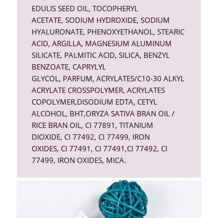
EDULIS SEED OIL,
TOCOPHERYL
ACETATE
,
SODIUM HYDROXIDE
,
SODIUM
HYALURONATE
,
PHENOXYETHANOL
,
STEARIC
ACID
, ARGILLA,
MAGNESIUM ALUMINUM
SILICATE
,
PALMITIC ACID
,
SILICA
,
BENZYL
BENZOATE
,
CAPRYLYL
GLYCOL
,
PARFUM
,
ACRYLATES/C10-30 ALKYL
ACRYLATE CROSSPOLYMER
,
ACRYLATES
COPOLYMER
,
DISODIUM EDTA
,
CETYL
ALCOHOL
,
BHT
,
ORYZA SATIVA
BRAN OIL /
RICE BRAN OIL,
CI 77891
,
TITANIUM
DIOXIDE
,
CI 77492
,
CI 77499
, IRON
OXIDES,
CI 77491
,
CI 77491
,
CI 77492
,
CI
77499
, IRON OXIDES,
MICA
.