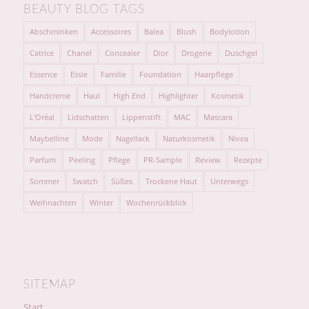
BEAUTY BLOG TAGS
Abschminken
Accessoires
Balea
Blush
Bodylotion
Catrice
Chanel
Concealer
Dior
Drogerie
Duschgel
Essence
Essie
Familie
Foundation
Haarpflege
Handcreme
Haul
High End
Highlighter
Kosmetik
L'Oréal
Lidschatten
Lippenstift
MAC
Mascara
Maybelline
Mode
Nagellack
Naturkosmetik
Nivea
Parfum
Peeling
Pflege
PR-Sample
Review
Rezepte
Sommer
Swatch
Süßes
Trockene Haut
Unterwegs
Weihnachten
Winter
Wochenrückblick
SITEMAP
Start