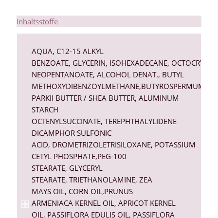
Inhaltsstoffe
AQUA
,
C12-15 ALKYL
BENZOATE
,
GLYCERIN
,
ISOHEXADECANE
,
OCTOCRYLEN
NEOPENTANOATE
,
ALCOHOL DENAT
.,
BUTYL
METHOXYDIBENZOYLMETHANE
,
BUTYROSPERMUM
PARKII
BUTTER / SHEA BUTTER,
ALUMINUM
STARCH
OCTENYLSUCCINATE
,
TEREPHTHALYLIDENE
DICAMPHOR SULFONIC
ACID
,
DROMETRIZOLE
TRISILOXANE,
POTASSIUM
CETYL PHOSPHATE
,
PEG-100
STEARATE
,
GLYCERYL
STEARATE
,
TRIETHANOLAMINE
,
ZEA
MAYS
OIL, CORN OIL,
PRUNUS
ARMENIACA
KERNEL OIL, APRICOT KERNEL
OIL, PASSIFLORA EDULIS OIL, PASSIFLORA