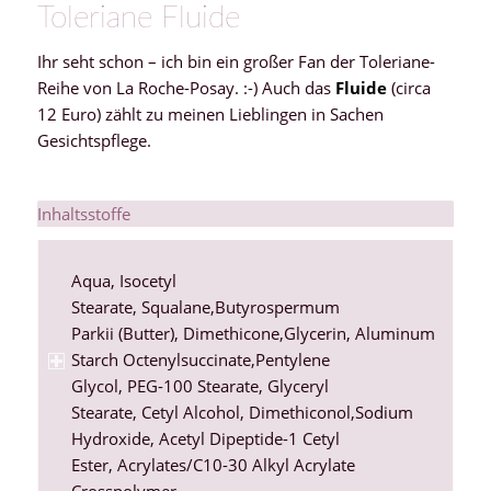
Toleriane Fluide
Ihr seht schon – ich bin ein großer Fan der Toleriane-
Reihe von La Roche-Posay. :-) Auch das
Fluide
(circa
12 Euro) zählt zu meinen Lieblingen in Sachen
Gesichtspflege.
Inhaltsstoffe
Aqua
,
Isocetyl
Stearate
,
Squalane
,
Butyrospermum
Parkii
(Butter),
Dimethicone
,
Glycerin
,
Aluminum
Starch Octenylsuccinate
,
Pentylene
Glycol
,
PEG-100 Stearate
,
Glyceryl
Stearate
,
Cetyl Alcohol
,
Dimethiconol
,
Sodium
Hydroxide
, Acetyl Dipeptide-1 Cetyl
Ester,
Acrylates/C10-30 Alkyl Acrylate