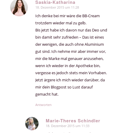
Saskia-Katharina
18. Dezember 2015 um 11:28
sagte:
Ich denke bei mir wäre die BB-Cream
trotzdem wieder mal zu gelb.
Bis jetzt habe ich davon nur das Deo und
bin damit sehr zufrieden – Das ist eines
der wenigen, die auch ohne Aluminium
gut sind. Ich nehme mir aber immer vor,
mir die Marke mal genauer anzusehen,
wenn ich wieder in der Apotheke bin,
vergesse es jedoch stets mein Vorhaben.
Jetzt ärgere ich mich wieder darüber, da
mir dein Blogpost so Lust darauf
gemacht hat.
Antworten
Marie-Theres Schindler
18. Dezember 2015 um 11:33
sagte: