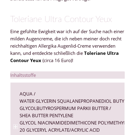
Toleriane Ultra Contour Yeux
Eine gefühlte Ewigkeit war ich auf der Suche nach einer
milden Augencreme, die ich neben meiner doch recht
reichhaltigen Allergika Augenlid-Creme verwenden
kann, und entdeckte schließlich die
Toleriane Ultra
Contour Yeux
(circa 16 Euro)!
Inhaltsstoffe
AQUA
/
WATER
GLYCERIN
SQUALANE
PROPANEDIOL
BUTYLENE
GLYCOL
BUTYROSPERMUM PARKII
BUTTER /
SHEA BUTTER
PENTYLENE
GLYCOL
NIACINAMIDE
DIMETHICONE
POLYMETHYLSIL
20
GLYCERYL ACRYLATE/ACRYLIC ACID