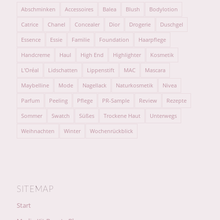
Abschminken
Accessoires
Balea
Blush
Bodylotion
Catrice
Chanel
Concealer
Dior
Drogerie
Duschgel
Essence
Essie
Familie
Foundation
Haarpflege
Handcreme
Haul
High End
Highlighter
Kosmetik
L'Oréal
Lidschatten
Lippenstift
MAC
Mascara
Maybelline
Mode
Nagellack
Naturkosmetik
Nivea
Parfum
Peeling
Pflege
PR-Sample
Review
Rezepte
Sommer
Swatch
Süßes
Trockene Haut
Unterwegs
Weihnachten
Winter
Wochenrückblick
SITEMAP
Start