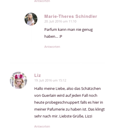
Antworten
Marie-Theres Schindler
20. Juli 2016 um 11:10
sagte:
Parfum kann man nie genug
haben… :P
Antworten
Liz
19. Juli 2016 um 15:12
sagte:
Hallo meine Liebe, also das Schätzchen
von Guerlain wird auf jeden Fall noch
heute probegeschnuppert falls es hier in
meiner Pafumerie zu haben ist. Das klingt
sehr nach mir. Liebste Grüße, Lizzi
Antworten