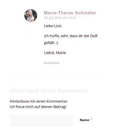
Marie-Theres Schindler
19. Juli 2016 um 15:14
sagte:
Liebe Lizzi,
ich hoffe, sehr, dass dir der Duft
gefällt. :)
Liebst, Marie
Antworten
Hinterlasse einen Kommentar
Hinterlasse mir einen Kommentar.
Ich freue mich auf deinen Beitrag!
*
Name