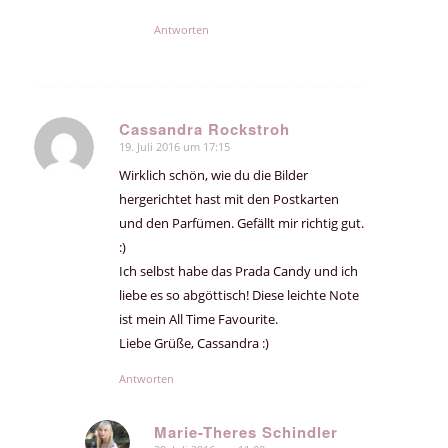
Antworten
Cassandra Rockstroh
19. Juli 2016 um 17:15
sagte:
Wirklich schön, wie du die Bilder
hergerichtet hast mit den Postkarten
und den Parfümen. Gefällt mir richtig gut.
:)
Ich selbst habe das Prada Candy und ich
liebe es so abgöttisch! Diese leichte Note
ist mein All Time Favourite.
Liebe Grüße, Cassandra :)
Antworten
Marie-Theres Schindler