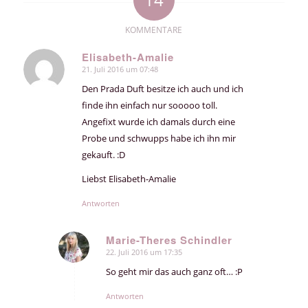
KOMMENTARE
Elisabeth-Amalie
21. Juli 2016 um 07:48
sagte:
Den Prada Duft besitze ich auch und ich
finde ihn einfach nur sooooo toll.
Angefixt wurde ich damals durch eine
Probe und schwupps habe ich ihn mir
gekauft. :D
Liebst Elisabeth-Amalie
Antworten
Marie-Theres Schindler
22. Juli 2016 um 17:35
sagte:
So geht mir das auch ganz oft… :P
Antworten