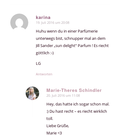
karina
19. Juli 2016 um 20:08
sagte:
Huhu wenn du in einer Parfümerie
unterwegs bist, schnupper mal an dem
Jill Sander „sun delight“ Parfum ! Es riecht
göttlich :-)
LG
Antworten
Marie-Theres Schindler
20. Juli 2016 um 11:08
sagte:
Hey, das hatte ich sogar schon mal.
:) Du hast recht – es riecht wirklich
toll.
Liebe Grüße,
Marie <3