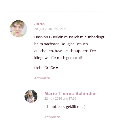
Jana
20. Juli 2016 um 22:06
sagte:
Das von Guerlain muss ich mir unbedingt
beim nächsten Douglas-Besuch
anschauen, bzw. beschnuppern. Der
klingt wie für mich gemacht!
Liebe Grüße ♥
Antworten
Marie-Theres Schindler
22. Juli 2016 um 17:35
sagte:
Ich hoffe, es gefällt dir. :)
Antworten