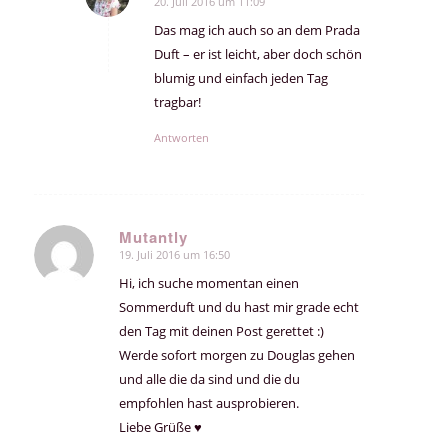
20. Juli 2016 um 11:09
sagte:
Das mag ich auch so an dem Prada
Duft – er ist leicht, aber doch schön
blumig und einfach jeden Tag
tragbar!
Antworten
Mutantly
19. Juli 2016 um 16:50
sagte:
Hi, ich suche momentan einen
Sommerduft und du hast mir grade echt
den Tag mit deinen Post gerettet :)
Werde sofort morgen zu Douglas gehen
und alle die da sind und die du
empfohlen hast ausprobieren.
Liebe Grüße ♥