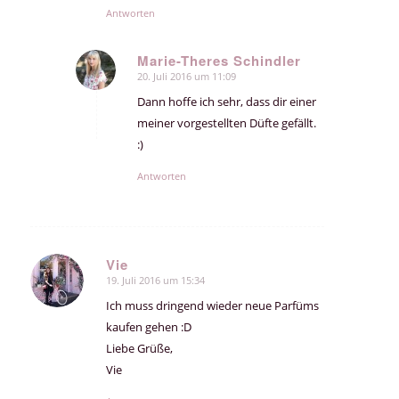
Antworten
Marie-Theres Schindler
20. Juli 2016 um 11:09
sagte:
Dann hoffe ich sehr, dass dir einer
meiner vorgestellten Düfte gefällt.
:)
Antworten
Vie
19. Juli 2016 um 15:34
sagte:
Ich muss dringend wieder neue Parfüms
kaufen gehen :D
Liebe Grüße,
Vie