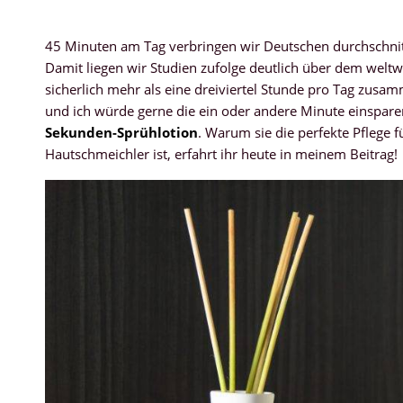
45 Minuten am Tag verbringen wir Deutschen durchschnitt
Damit liegen wir Studien zufolge deutlich über dem welt
sicherlich mehr als eine dreiviertel Stunde pro Tag zusa
und ich würde gerne die ein oder andere Minute einspare
Sekunden-Sprühlotion
. Warum sie die perfekte Pflege f
Hautschmeichler ist, erfahrt ihr heute in meinem Beitrag!