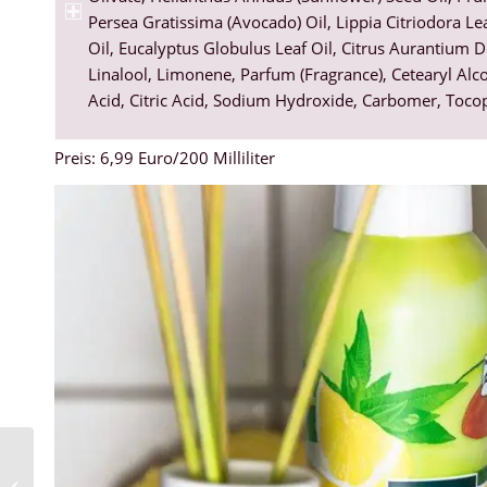
Persea Gratissima (Avocado) Oil, Lippia Citriodora L
Oil, Eucalyptus Globulus Leaf Oil, Citrus Aurantium Du
Linalool, Limonene, Parfum (Fragrance), Cetearyl Alco
Acid, Citric Acid, Sodium Hydroxide, Carbomer, Toco
Preis: 6,99 Euro/200 Milliliter
Mein XXL Drogerie