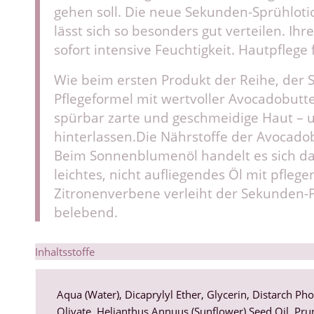
gehen soll. Die neue Sekunden-Sprühlotio
lässt sich so besonders gut verteilen. Ih
sofort intensive Feuchtigkeit. Hautpflege
Wie beim ersten Produkt der Reihe, der 
Pflegeformel mit wertvoller Avocadobut
spürbar zarte und geschmeidige Haut – u
hinterlassen.Die Nährstoffe der Avocad
Beim Sonnenblumenöl handelt es sich da
leichtes, nicht aufliegendes Öl mit pfleg
Zitronenverbene verleiht der Sekunden-P
belebend.
Inhaltsstoffe
Aqua (Water), Dicaprylyl Ether, Glycerin, Distarch P
Olivate, Helianthus Annuus (Sunflower) Seed Oil, Pr