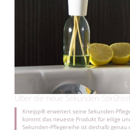
Über die neue Sekunden-Sprühlo
Kneipp® erweitert seine Sekunden-Pfleg
kommt das neueste Produkt für eilige un
Sekunden-Pflegereihe ist deshalb genau 