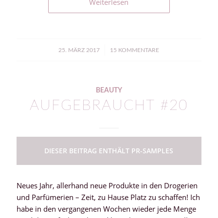
Weiterlesen
/
25. MÄRZ 2017
15 KOMMENTARE
BEAUTY
AUFGEBRAUCHT #20
DIESER BEITRAG ENTHÄLT PR-SAMPLES
Neues Jahr, allerhand neue Produkte in den Drogerien
und Parfümerien – Zeit, zu Hause Platz zu schaffen! Ich
habe in den vergangenen Wochen wieder jede Menge