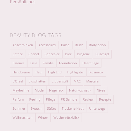
Persönliches
BEAUTY BLOG TAGS
Abschminken
Accessoires
Balea
Blush
Bodylotion
Catrice
Chanel
Concealer
Dior
Drogerie
Duschgel
Essence
Essie
Familie
Foundation
Haarpflege
Handcreme
Haul
High End
Highlighter
Kosmetik
L'Oréal
Lidschatten
Lippenstift
MAC
Mascara
Maybelline
Mode
Nagellack
Naturkosmetik
Nivea
Parfum
Peeling
Pflege
PR-Sample
Review
Rezepte
Sommer
Swatch
Süßes
Trockene Haut
Unterwegs
Weihnachten
Winter
Wochenrückblick