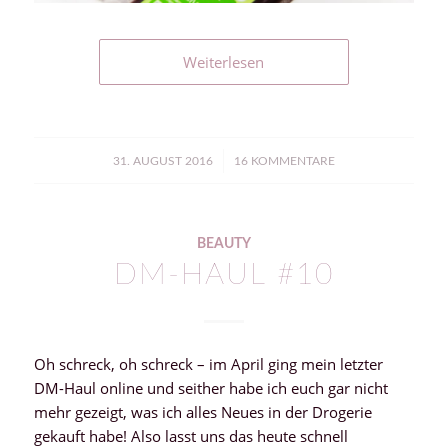
Weiterlesen
/
31. AUGUST 2016
16 KOMMENTARE
BEAUTY
DM-HAUL #10
Oh schreck, oh schreck – im April ging mein letzter
DM-Haul online und seither habe ich euch gar nicht
mehr gezeigt, was ich alles Neues in der Drogerie
gekauft habe! Also lasst uns das heute schnell