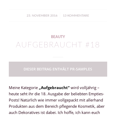
/
23. NOVEMBER 2016
13 KOMMENTARE
BEAUTY
AUFGEBRAUCHT #18
DIESER BEITRAG ENTHÄLT PR-SAMPLES
Meine Kategorie
„Aufgebraucht“
wird volljährig –
heute seht ihr die 18. Ausgabe der beliebten Empties-
Posts! Natürlich wie immer vollgepackt mit allerhand
Produkten aus dem Bereich pflegende Kosmetik, aber
auch Dekoratives ist dabei. Ich hoffe, ich kann euch