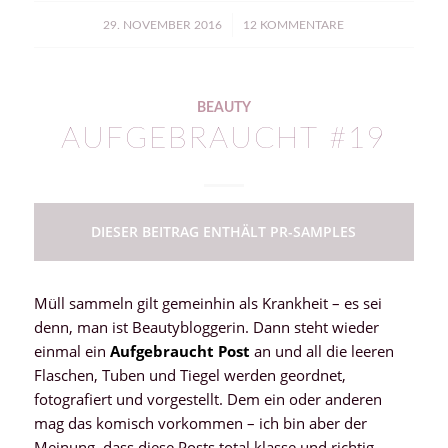
/
29. NOVEMBER 2016
12 KOMMENTARE
BEAUTY
AUFGEBRAUCHT #19
DIESER BEITRAG ENTHÄLT PR-SAMPLES
Müll sammeln gilt gemeinhin als Krankheit – es sei
denn, man ist Beautybloggerin. Dann steht wieder
einmal ein
Aufgebraucht Post
an und all die leeren
Flaschen, Tuben und Tiegel werden geordnet,
fotografiert und vorgestellt. Dem ein oder anderen
mag das komisch vorkommen – ich bin aber der
Meinung, dass diese Posts total klasse und richtig