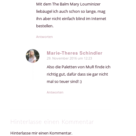
Mit dem The Balm Mary Louminizer
liebäugel ich auch schon so lange, mag
ihn aber nicht einfach blind im Internet
bestellen.
Antworten
Marie-Theres Schindler
29. November 2016 um 12:23
sagte:
Also die Paletten von MuR finde ich
richtig gut, dafür dass sie gar nicht
mal so teuer sind! :)
Antworten
Hinterlasse einen Kommentar
Hinterlasse mir einen Kommentar.