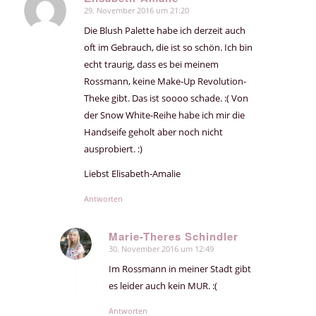
29. November 2016 um 21:20
sagte:
Die Blush Palette habe ich derzeit auch
oft im Gebrauch, die ist so schön. Ich bin
echt traurig, dass es bei meinem
Rossmann, keine Make-Up Revolution-
Theke gibt. Das ist soooo schade. :( Von
der Snow White-Reihe habe ich mir die
Handseife geholt aber noch nicht
ausprobiert. :)
Liebst Elisabeth-Amalie
Antworten
Marie-Theres Schindler
30. November 2016 um 12:49
sagte:
Im Rossmann in meiner Stadt gibt
es leider auch kein MUR. :(
Antworten