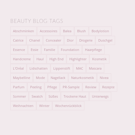
BEAUTY BLOG TAGS
Abschminken
Accessoires
Balea
Blush
Bodylotion
Catrice
Chanel
Concealer
Dior
Drogerie
Duschgel
Essence
Essie
Familie
Foundation
Haarpflege
Handcreme
Haul
High End
Highlighter
Kosmetik
L'Oréal
Lidschatten
Lippenstift
MAC
Mascara
Maybelline
Mode
Nagellack
Naturkosmetik
Nivea
Parfum
Peeling
Pflege
PR-Sample
Review
Rezepte
Sommer
Swatch
Süßes
Trockene Haut
Unterwegs
Weihnachten
Winter
Wochenrückblick