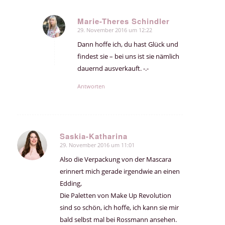
Marie-Theres Schindler
29. November 2016 um 12:22
sagte:
Dann hoffe ich, du hast Glück und
findest sie – bei uns ist sie nämlich
dauernd ausverkauft. -.-
Antworten
Saskia-Katharina
29. November 2016 um 11:01
sagte:
Also die Verpackung von der Mascara
erinnert mich gerade irgendwie an einen
Edding,
Die Paletten von Make Up Revolution
sind so schön, ich hoffe, ich kann sie mir
bald selbst mal bei Rossmann ansehen.