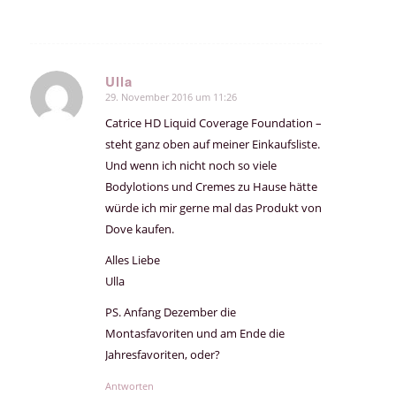
Ulla
29. November 2016 um 11:26
sagte:
Catrice HD Liquid Coverage Foundation –
steht ganz oben auf meiner Einkaufsliste.
Und wenn ich nicht noch so viele
Bodylotions und Cremes zu Hause hätte
würde ich mir gerne mal das Produkt von
Dove kaufen.
Alles Liebe
Ulla
PS. Anfang Dezember die
Montasfavoriten und am Ende die
Jahresfavoriten, oder?
Antworten