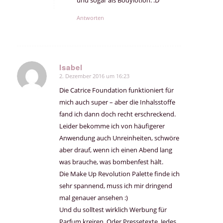
Antworten
Isabel
2. Dezember 2016 um 16:23
sagte:
Die Catrice Foundation funktioniert für
mich auch super – aber die Inhalsstoffe
fand ich dann doch recht erschreckend.
Leider bekomme ich von häufigerer
Anwendung auch Unreinheiten, schwöre
aber drauf, wenn ich einen Abend lang
was brauche, was bombenfest hält.
Die Make Up Revolution Palette finde ich
sehr spannend, muss ich mir dringend
mal genauer ansehen :)
Und du solltest wirklich Werbung für
Parfum kreiren. Oder Pressetexte. Jedes