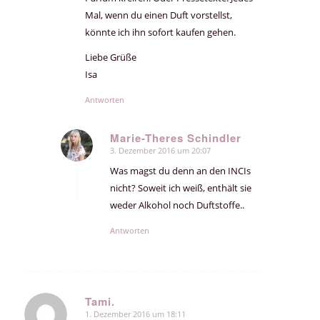
Mal, wenn du einen Duft vorstellst,
könnte ich ihn sofort kaufen gehen.
Liebe Grüße
Isa
Antworten
Marie-Theres Schindler
3. Dezember 2016 um 20:07
sagte:
Was magst du denn an den INCIs
nicht? Soweit ich weiß, enthält sie
weder Alkohol noch Duftstoffe..
Antworten
Tami.
1. Dezember 2016 um 18:11
sagte: