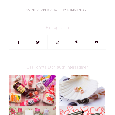
/
29. NOVEMBER 2016
12 KOMMENTARE
Eintrag teilen
Das könnte Dich auch interessieren