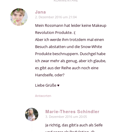
KOMMENTARE
Jana
2. Dezember 2016 um 21:04
sagte:
Mein Rossmann hat leider keine Makeup
Revolution Produkte. :(
Aber ich werde ihm trotzdem mal einen
Besuch abstatten und die Snow-White
Produkte beschnuppern. Duschgel habe
ich zwar mehr als genug, aber ich glaube,
es gibt aus der Reihe auch noch eine
Handseife, oder?
Liebe Grüße ♥
Antworten
Marie-Theres Schindler
3. Dezember 2016 um 20:05
sagte:
Ja richtig, das gibt’a auch als Seife
und sogar als Bodylotion. :D