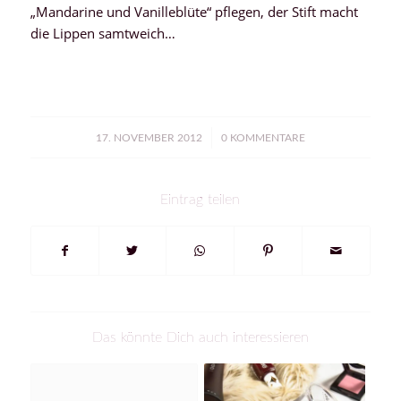
„Mandarine und Vanilleblüte“ pflegen, der Stift macht
die Lippen samtweich…
/
17. NOVEMBER 2012
0 KOMMENTARE
Eintrag teilen
Das könnte Dich auch interessieren