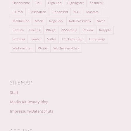
Handcreme
Haul
High End
Highlighter
Kosmetik
L'Oréal
Lidschatten
Lippenstift
MAC
Mascara
Maybelline
Mode
Nagellack
Naturkosmetik
Nivea
Parfum
Peeling
Pflege
PR-Sample
Review
Rezepte
Sommer
Swatch
Süßes
Trockene Haut
Unterwegs
Weihnachten
Winter
Wochenrückblick
SITEMAP
Start
Media-Kit Beauty Blog
Impressum/Datenschutz