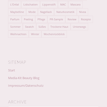
L'Oréal
Lidschatten
Lippenstift
MAC
Mascara
Maybelline
Mode
Nagellack
Naturkosmetik
Nivea
Parfum
Peeling
Pflege
PR-Sample
Review
Rezepte
Sommer
Swatch
Süßes
Trockene Haut
Unterwegs
Weihnachten
Winter
Wochenrückblick
SITEMAP
Start
Media-Kit Beauty Blog
Impressum/Datenschutz
ARCHIVE