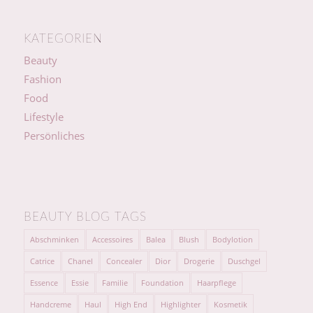
KATEGORIEN
Beauty
Fashion
Food
Lifestyle
Persönliches
BEAUTY BLOG TAGS
Abschminken
Accessoires
Balea
Blush
Bodylotion
Catrice
Chanel
Concealer
Dior
Drogerie
Duschgel
Essence
Essie
Familie
Foundation
Haarpflege
Handcreme
Haul
High End
Highlighter
Kosmetik