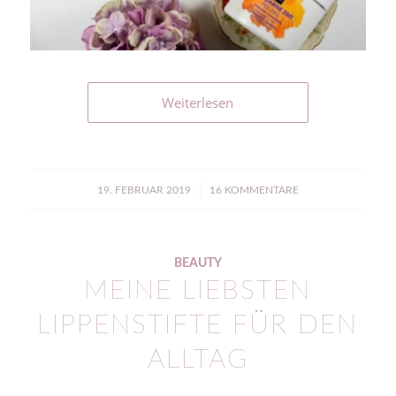
Weiterlesen
/
19. FEBRUAR 2019
16 KOMMENTARE
BEAUTY
MEINE LIEBSTEN
LIPPENSTIFTE FÜR DEN
ALLTAG