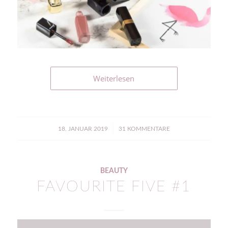
Weiterlesen
/
18. JANUAR 2019
31 KOMMENTARE
BEAUTY
FAVOURITE FIVE #1