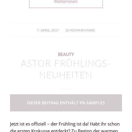
Weiterlesen
/
7. APRIL 2017
20 KOMMENTARE
BEAUTY
ASTOR FRÜHLINGS-
NEUHEITEN
DIESER BEITRAG ENTHÄLT PR-SAMPLES
Jetzt ist es offiziell – der Frühling ist da! Habt ihr schon
die ersten Krokusse entdeckt? Zu Beginn der warmen