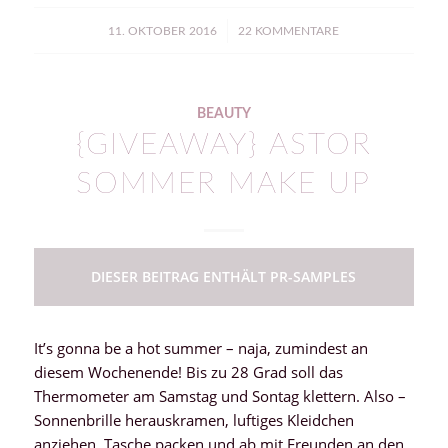
/
11. OKTOBER 2016
22 KOMMENTARE
BEAUTY
{GIVEAWAY} ASTOR
SOMMER MAKE UP
DIESER BEITRAG ENTHÄLT PR-SAMPLES
It’s gonna be a hot summer – naja, zumindest an
diesem Wochenende! Bis zu 28 Grad soll das
Thermometer am Samstag und Sontag klettern. Also –
Sonnenbrille herauskramen, luftiges Kleidchen
anziehen, Tasche packen und ab mit Freunden an den