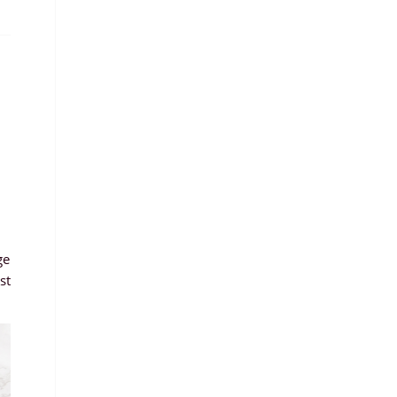
ge
st