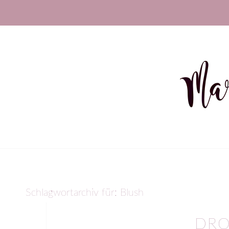
Schlagwortarchiv für:
Blush
DRO