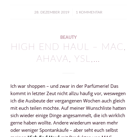
/
28. DEZEMBER 2019
1 KOMMENTAR
BEAUTY
HIGH END HAUL – MAC,
AHAVA, YSL,…
Ich war shoppen – und zwar in der Parfümerie! Das
kommt in letzter Zeut nicht allzu häufig vor, weswegen
ich die Ausbeute der vergangenen Wochen auch gleich
mit euch teilen möchte. Auf meiner Wunschliste hatten
sich wieder einige Dinge angesammelt, die ich wirklich
gerne haben wollte. Andere wiederum waren mehr
oder weniger Spontankäufe – aber seht euch selbst