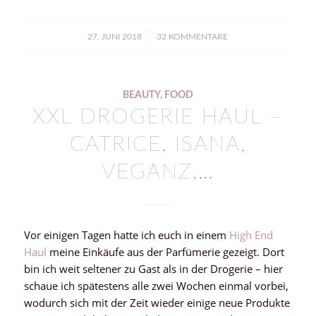
/
27. JUNI 2018
32 KOMMENTARE
BEAUTY
,
FOOD
XXL DROGERIE HAUL –
CATRICE, ISANA,
VEGANZ,…
Vor einigen Tagen hatte ich euch in einem
High End
Haul
meine Einkäufe aus der Parfümerie gezeigt. Dort
bin ich weit seltener zu Gast als in der Drogerie – hier
schaue ich spätestens alle zwei Wochen einmal vorbei,
wodurch sich mit der Zeit wieder einige neue Produkte