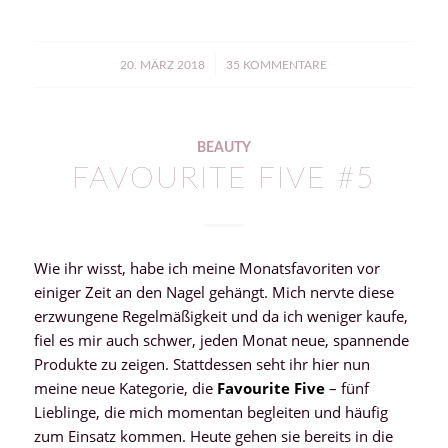
/
20. MÄRZ 2018
35 KOMMENTARE
BEAUTY
FAVOURITE FIVE #5
Wie ihr wisst, habe ich meine Monatsfavoriten vor
einiger Zeit an den Nagel gehängt. Mich nervte diese
erzwungene Regelmäßigkeit und da ich weniger kaufe,
fiel es mir auch schwer, jeden Monat neue, spannende
Produkte zu zeigen. Stattdessen seht ihr hier nun
meine neue Kategorie, die
Favourite Five
– fünf
Lieblinge, die mich momentan begleiten und häufig
zum Einsatz kommen. Heute gehen sie bereits in die