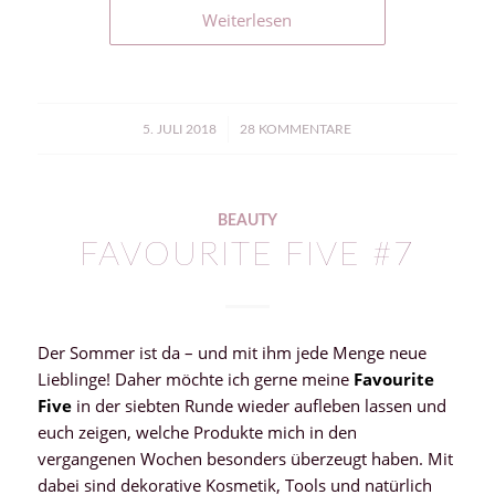
Weiterlesen
/
5. JULI 2018
28 KOMMENTARE
BEAUTY
FAVOURITE FIVE #7
Der Sommer ist da – und mit ihm jede Menge neue
Lieblinge! Daher möchte ich gerne meine
Favourite
Five
in der siebten Runde wieder aufleben lassen und
euch zeigen, welche Produkte mich in den
vergangenen Wochen besonders überzeugt haben. Mit
dabei sind dekorative Kosmetik, Tools und natürlich