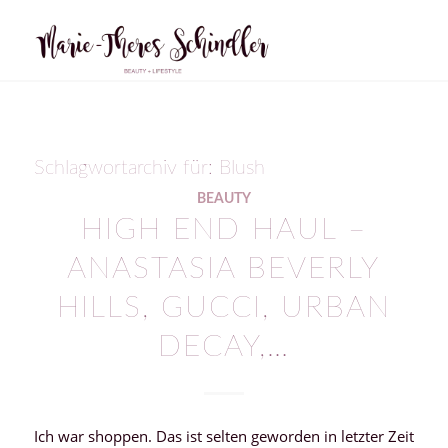
Schlagwortarchiv für:
Blush
BEAUTY
HIGH END HAUL –
ANASTASIA BEVERLY
HILLS, GUCCI, URBAN
DECAY,…
Ich war shoppen. Das ist selten geworden in letzter Zeit