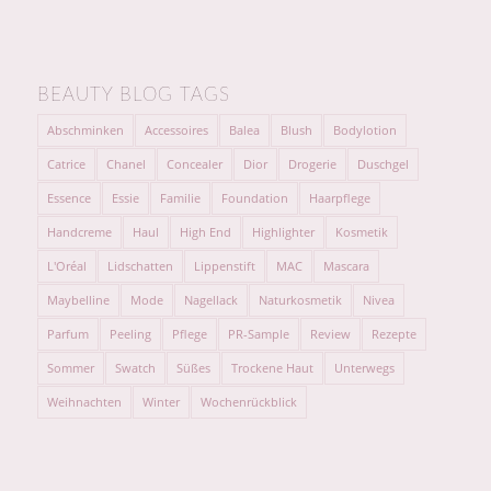
BEAUTY BLOG TAGS
Abschminken
Accessoires
Balea
Blush
Bodylotion
Catrice
Chanel
Concealer
Dior
Drogerie
Duschgel
Essence
Essie
Familie
Foundation
Haarpflege
Handcreme
Haul
High End
Highlighter
Kosmetik
L'Oréal
Lidschatten
Lippenstift
MAC
Mascara
Maybelline
Mode
Nagellack
Naturkosmetik
Nivea
Parfum
Peeling
Pflege
PR-Sample
Review
Rezepte
Sommer
Swatch
Süßes
Trockene Haut
Unterwegs
Weihnachten
Winter
Wochenrückblick