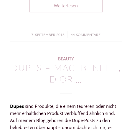
Weiterlesen
/
7. SEPTEMBER 2018
44 KOMMENTARE
BEAUTY
DUPES – MAC, BENEFIT,
DIOR,…
Dupes
sind Produkte, die einem teureren oder nicht
mehr erhältlichen Produkt verblüffend ähnlich sind.
Auf meinem Blog gehören die Dupe-Posts zu den
beliebtesten überhaupt – darum dachte ich mir, es