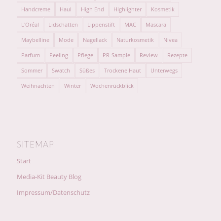
Handcreme
Haul
High End
Highlighter
Kosmetik
L'Oréal
Lidschatten
Lippenstift
MAC
Mascara
Maybelline
Mode
Nagellack
Naturkosmetik
Nivea
Parfum
Peeling
Pflege
PR-Sample
Review
Rezepte
Sommer
Swatch
Süßes
Trockene Haut
Unterwegs
Weihnachten
Winter
Wochenrückblick
SITEMAP
Start
Media-Kit Beauty Blog
Impressum/Datenschutz