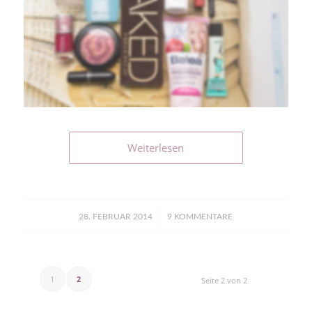
Weiterlesen
/
28. FEBRUAR 2014
9 KOMMENTARE
1
2
Seite 2 von 2