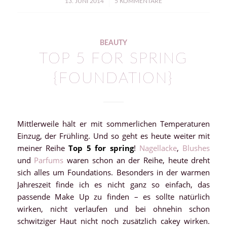
/
13. JUNI 2014
5 KOMMENTARE
BEAUTY
TOP 5 FOR SPRING
{FOUNDATION}
Mittlerweile hält er mit sommerlichen Temperaturen
Einzug, der Frühling. Und so geht es heute weiter mit
meiner Reihe
Top 5 for spring
!
Nagellacke
,
Blushes
und
Parfums
waren schon an der Reihe, heute dreht
sich alles um Foundations. Besonders in der warmen
Jahreszeit finde ich es nicht ganz so einfach, das
passende Make Up zu finden – es sollte natürlich
wirken, nicht verlaufen und bei ohnehin schon
schwitziger Haut nicht noch zusätzlich cakey wirken.