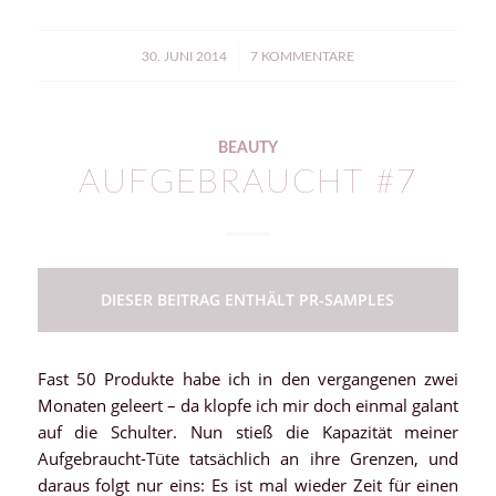
/
30. JUNI 2014
7 KOMMENTARE
BEAUTY
AUFGEBRAUCHT #7
DIESER BEITRAG ENTHÄLT PR-SAMPLES
Fast 50 Produkte habe ich in den vergangenen zwei
Monaten geleert – da klopfe ich mir doch einmal galant
auf die Schulter. Nun stieß die Kapazität meiner
Aufgebraucht-Tüte tatsächlich an ihre Grenzen, und
daraus folgt nur eins: Es ist mal wieder Zeit für einen