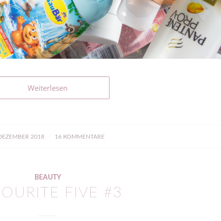
Weiterlesen
/
 DEZEMBER 2018
16 KOMMENTARE
BEAUTY
OURITE FIVE #3