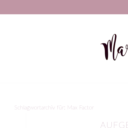
Schlagwortarchiv für:
Max Factor
AUFGE