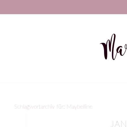
Schlagwortarchiv für:
Maybelline
JAN