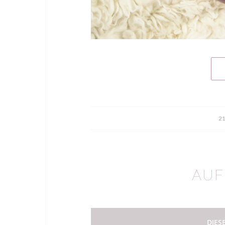
21
AUF
DIES