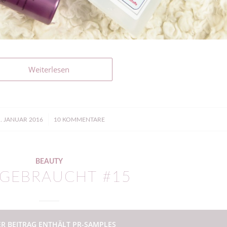
Weiterlesen
/
. JANUAR 2016
10 KOMMENTARE
BEAUTY
GEBRAUCHT #15
ER BEITRAG ENTHÄLT PR-SAMPLES