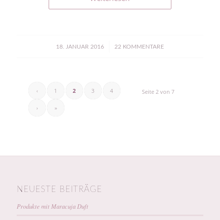
/
18. JANUAR 2016
22 KOMMENTARE
‹
1
2
3
4
Seite 2 von 7
›
»
NEUESTE BEITRÄGE
Produkte mit Maracuja Duft