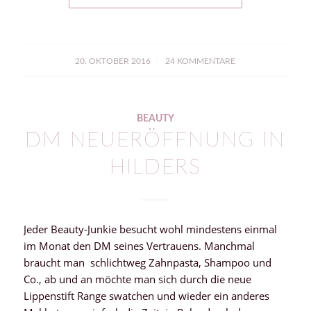
/
20. OKTOBER 2016
24 KOMMENTARE
BEAUTY
DM NEUERÖFFNUNG IN
HILDERS
Jeder Beauty-Junkie besucht wohl mindestens einmal
im Monat den DM seines Vertrauens. Manchmal
braucht man schlichtweg Zahnpasta, Shampoo und
Co., ab und an möchte man sich durch die neue
Lippenstift Range swatchen und wieder ein anderes