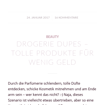
/
24. JANUAR 2017
16 KOMMENTARE
BEAUTY
DROGERIE DUPES –
TOLLE PRODUKTE FÜR
WENIG GELD
Durch die Parfümerie schlendern, tolle Düfte
entdecken, schicke Kosmetik mitnehmen und am Ende
arm sein – wer kennt das nicht? :-) Naja, dieses
Szenario ist vielleicht etwas übertrieben, aber so eine