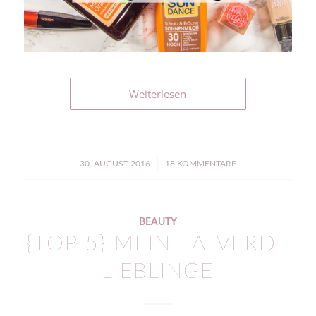
Weiterlesen
/
30. AUGUST 2016
18 KOMMENTARE
BEAUTY
{TOP 5} MEINE ALVERDE
LIEBLINGE