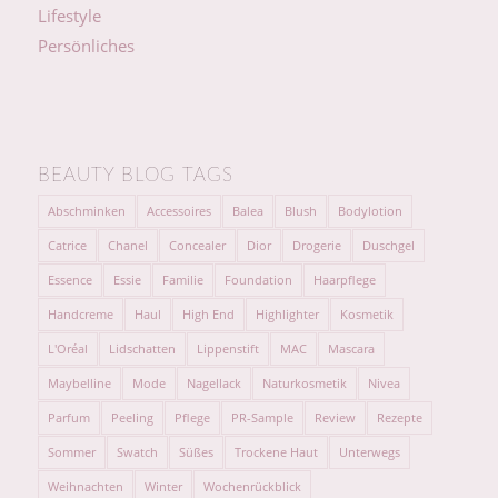
Lifestyle
Persönliches
BEAUTY BLOG TAGS
Abschminken
Accessoires
Balea
Blush
Bodylotion
Catrice
Chanel
Concealer
Dior
Drogerie
Duschgel
Essence
Essie
Familie
Foundation
Haarpflege
Handcreme
Haul
High End
Highlighter
Kosmetik
L'Oréal
Lidschatten
Lippenstift
MAC
Mascara
Maybelline
Mode
Nagellack
Naturkosmetik
Nivea
Parfum
Peeling
Pflege
PR-Sample
Review
Rezepte
Sommer
Swatch
Süßes
Trockene Haut
Unterwegs
Weihnachten
Winter
Wochenrückblick