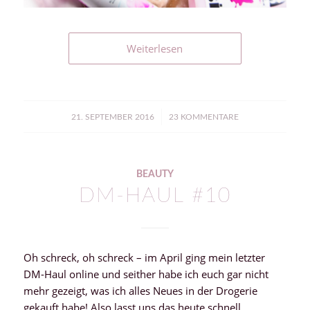
Weiterlesen
/
21. SEPTEMBER 2016
23 KOMMENTARE
BEAUTY
DM-HAUL #10
Oh schreck, oh schreck – im April ging mein letzter
DM-Haul online und seither habe ich euch gar nicht
mehr gezeigt, was ich alles Neues in der Drogerie
gekauft habe! Also lasst uns das heute schnell