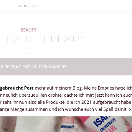
24. JULI 2023
BEAUTY
BRAUCHT IN 2021
ER BEITRAG ENTHÄLT PR-SAMPLES
gebraucht Post
mehr auf meinem Blog. Meine Empties hatte ic
 neulich überzuquillen drohte, dachte ich mir: Jetzt kann ich auc
r seht ihr nun also alle Produkte, die ich 2021 aufgebraucht habe
ganze Menge zusammen und ich wünsche euch viel Spaß damit. :-