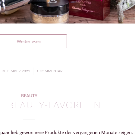
Weiterlesen
/
. DEZEMBER 2021
1 KOMMENTAR
BEAUTY
E BEAUTY-FAVORITEN
 paar lieb gewonnene Produkte der vergangenen Monate zeigen.