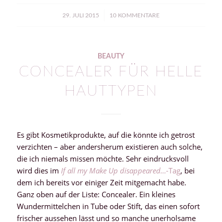
/
29. JULI 2015
10 KOMMENTARE
BEAUTY
CONCEALER FÜR HELLE
HAUTTYPEN
Es gibt Kosmetikprodukte, auf die könnte ich getrost
verzichten – aber andersherum existieren auch solche,
die ich niemals missen möchte. Sehr eindrucksvoll
wird dies im
If all my Make Up disappeared…
-Tag
, bei
dem ich bereits vor einiger Zeit mitgemacht habe.
Ganz oben auf der Liste: Concealer. Ein kleines
Wundermittelchen in Tube oder Stift, das einen sofort
frischer aussehen lässt und so manche unerholsame