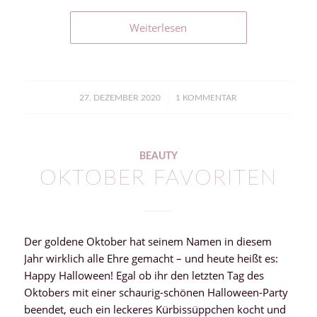
Weiterlesen
/
27. DEZEMBER 2020
1 KOMMENTAR
BEAUTY
OKTOBER FAVORITEN
Der goldene Oktober hat seinem Namen in diesem
Jahr wirklich alle Ehre gemacht – und heute heißt es:
Happy Halloween! Egal ob ihr den letzten Tag des
Oktobers mit einer schaurig-schönen Halloween-Party
beendet, euch ein leckeres Kürbissüppchen kocht und