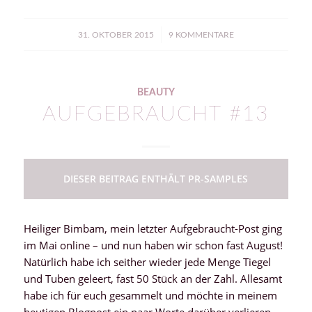
/
31. OKTOBER 2015
9 KOMMENTARE
BEAUTY
AUFGEBRAUCHT #13
DIESER BEITRAG ENTHÄLT PR-SAMPLES
Heiliger Bimbam, mein letzter Aufgebraucht-Post ging
im Mai online – und nun haben wir schon fast August!
Natürlich habe ich seither wieder jede Menge Tiegel
und Tuben geleert, fast 50 Stück an der Zahl. Allesamt
habe ich für euch gesammelt und möchte in meinem
heutigen Blogpost ein paar Worte darüber verlieren.