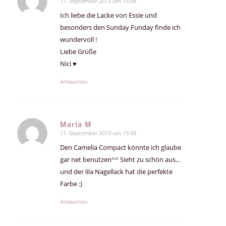
11. September 2013 um 16:58
sagte:
Ich liebe die Lacke von Essie und
besonders den Sunday Funday finde ich
wundervoll !
Liebe Grüße
Nici ♥
Antworten
Maria M
11. September 2013 um 15:59
sagte:
Den Camelia Compact könnte ich glaube
gar net benutzen^^ Sieht zu schön aus…
und der lila Nagellack hat die perfekte
Farbe :)
Antworten