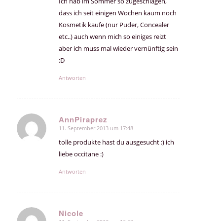
Ich hab im Sommer so zugeschlagen,
dass ich seit einigen Wochen kaum noch
Kosmetik kaufe (nur Puder, Concealer
etc..) auch wenn mich so einiges reizt
aber ich muss mal wieder vernünftig sein
:D
Antworten
AnnPiraprez
11. September 2013 um 17:48
sagte:
tolle produkte hast du ausgesucht :) ich
liebe occitane :)
Antworten
Nicole