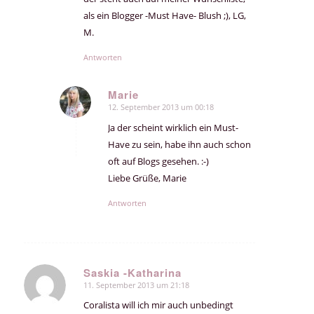
als ein Blogger -Must Have- Blush ;), LG,
M.
Antworten
Marie
12. September 2013 um 00:18
sagte:
Ja der scheint wirklich ein Must-
Have zu sein, habe ihn auch schon
oft auf Blogs gesehen. :-)
Liebe Grüße, Marie
Antworten
Saskia -Katharina
11. September 2013 um 21:18
sagte:
Coralista will ich mir auch unbedingt