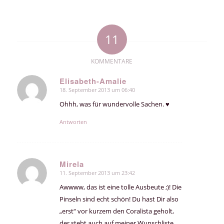
11
KOMMENTARE
Elisabeth-Amalie
18. September 2013 um 06:40
sagte:
Ohhh, was für wundervolle Sachen. ♥
Antworten
Mirela
11. September 2013 um 23:42
sagte:
Awwww, das ist eine tolle Ausbeute ;)! Die
Pinseln sind echt schön! Du hast Dir also
„erst“ vor kurzem den Coralista geholt,
der steht auch auf meiner Wunschliste,