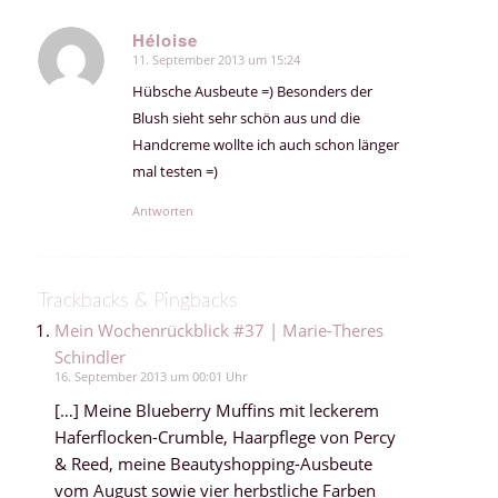
Héloise
11. September 2013 um 15:24
sagte:
Hübsche Ausbeute =) Besonders der
Blush sieht sehr schön aus und die
Handcreme wollte ich auch schon länger
mal testen =)
Antworten
Trackbacks & Pingbacks
Mein Wochenrückblick #37 | Marie-Theres
Schindler
16. September 2013 um 00:01 Uhr
[…] Meine Blueberry Muffins mit leckerem
Haferflocken-Crumble, Haarpflege von Percy
& Reed, meine Beautyshopping-Ausbeute
vom August sowie vier herbstliche Farben