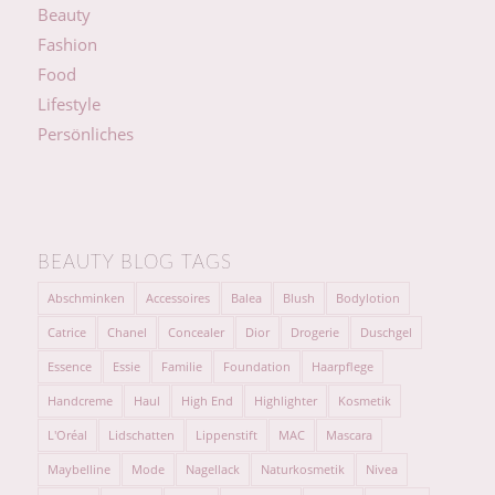
Beauty
Fashion
Food
Lifestyle
Persönliches
BEAUTY BLOG TAGS
Abschminken
Accessoires
Balea
Blush
Bodylotion
Catrice
Chanel
Concealer
Dior
Drogerie
Duschgel
Essence
Essie
Familie
Foundation
Haarpflege
Handcreme
Haul
High End
Highlighter
Kosmetik
L'Oréal
Lidschatten
Lippenstift
MAC
Mascara
Maybelline
Mode
Nagellack
Naturkosmetik
Nivea