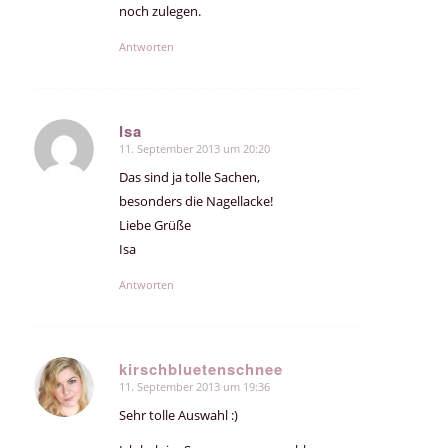
noch zulegen.
Antworten
Isa
11. September 2013 um 20:20
sagte:
Das sind ja tolle Sachen,
besonders die Nagellacke!
Liebe Grüße
Isa
Antworten
kirschbluetenschnee
11. September 2013 um 19:36
sagte:
Sehr tolle Auswahl :)