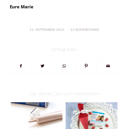
Eure Marie
/
11. SEPTEMBER 2013
11 KOMMENTARE
Eintrag teilen
Das könnte Dich auch interessieren